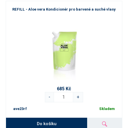
REFILL - Aloe vera Kondicionér pro barvené a suché vlasy
685 Kč
-
+
ave23rf
Skladem
Do košíku