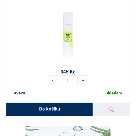
345 Kč
-
+
ave24
Skladem
Do košíku