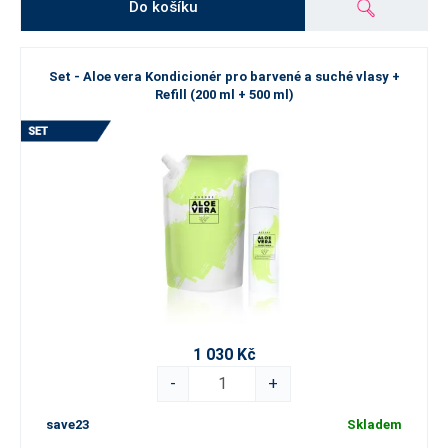
Do košíku
Set - Aloe vera Kondicionér pro barvené a suché vlasy +
Refill (200 ml + 500 ml)
1 030 Kč
-
+
save23
Skladem