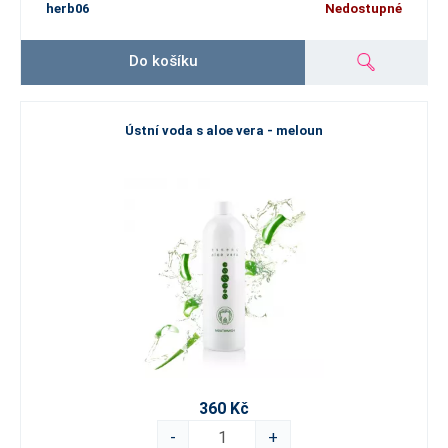
herb06
Nedostupné
Do košíku
Ústní voda s aloe vera - meloun
360 Kč
-
+