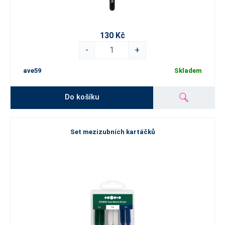
130 Kč
-
+
ave59
Skladem
Do košíku
Set mezizubních kartáčků