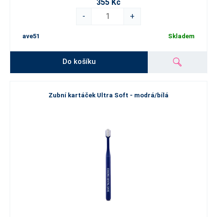
355 Kč
-
+
ave51
Skladem
Do košíku
Zubní kartáček Ultra Soft - modrá/bílá