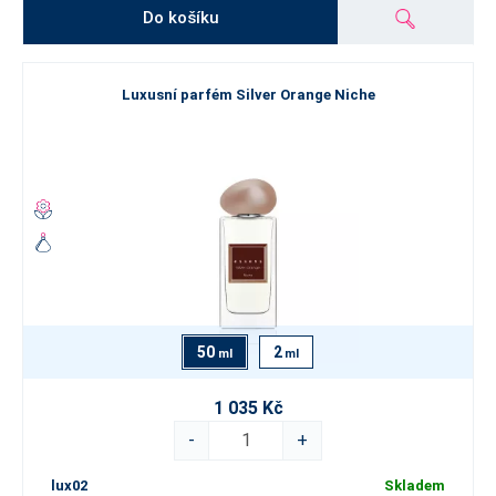
Do košíku
Luxusní parfém Silver Orange Niche
50
2
ml
ml
1 035 Kč
-
+
lux02
Skladem