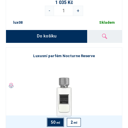
1 035 Kč
-
+
lux08
Skladem
Do košíku
Luxusní parfém Nocturne Reserve
50
2
ml
ml