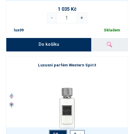
1 035 Kč
-
+
lux09
Skladem
Do košíku
Luxusní parfém Western Spirit