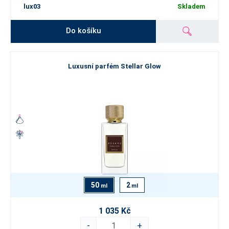
lux03
Skladem
Do košíku
Luxusní parfém Stellar Glow
50
2
ml
ml
1 035 Kč
-
+