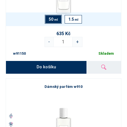
50
1.5
ml
ml
635 Kč
-
+
w91150
Skladem
Do košíku
Dámský parfém w910