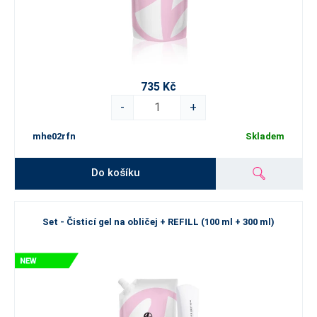
735 Kč
-
+
mhe02rfn
Skladem
Do košíku
Set - Čisticí gel na obličej + REFILL (100 ml + 300 ml)