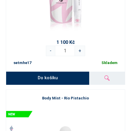
1 100 Kč
-
+
setmhe17
Skladem
Do košíku
Body Mist - Rio Pistachio