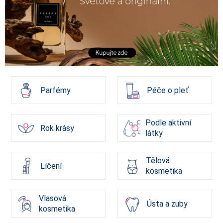
Parfémy
Péče o pleť
Podle aktivní
Rok krásy
látky
Tělová
Líčení
kosmetika
Vlasová
Ústa a zuby
kosmetika