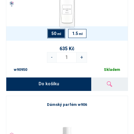
50
1.5
ml
ml
635 Kč
-
+
w90950
Skladem
Do košíku
Dámský parfém w906