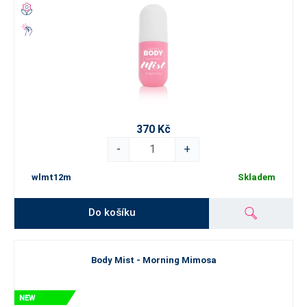
370 Kč
-
+
wlmt12m
Skladem
Do košíku
Body Mist - Morning Mimosa