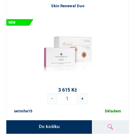
Skin Renewal Duo
3 615 Kč
-
+
setmhe15
Skladem
Do košíku