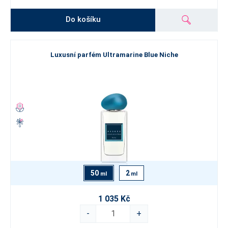
Do košíku
Luxusní parfém Ultramarine Blue Niche
50
2
ml
ml
1 035 Kč
-
+