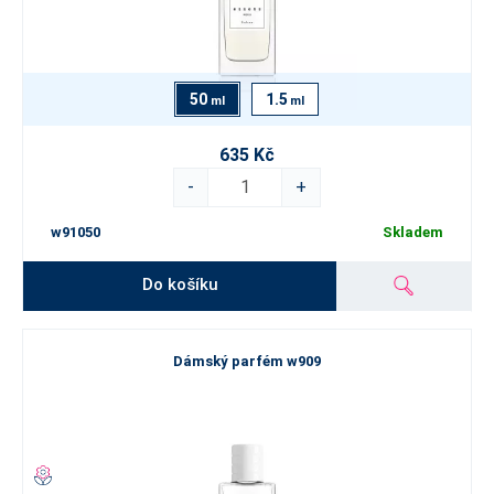
50
1.5
ml
ml
635 Kč
-
+
w91050
Skladem
Do košíku
Dámský parfém w909