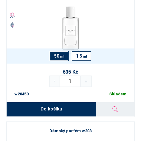
50
1.5
ml
ml
635 Kč
-
+
w20450
Skladem
Do košíku
Dámský parfém w203