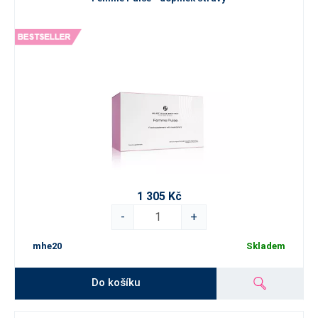
1 305 Kč
-
+
mhe20
Skladem
Do košíku