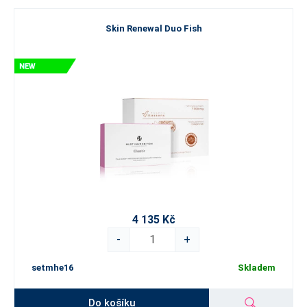
Skin Renewal Duo Fish
4 135 Kč
-
+
setmhe16
Skladem
Do košíku