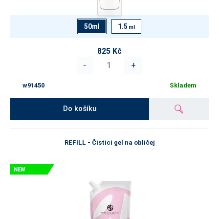
50ml
1.5
ml
825 Kč
-
+
w91450
Skladem
Do košíku
REFILL - Čisticí gel na obličej