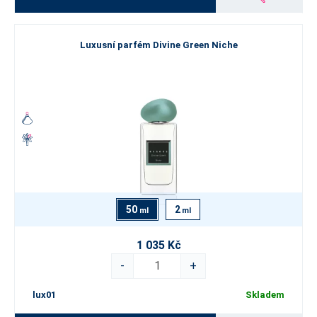
Luxusní parfém Divine Green Niche
50
2
ml
ml
1 035 Kč
-
+
lux01
Skladem