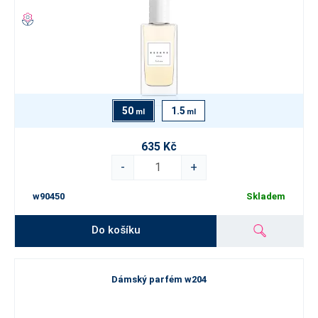
50
1.5
ml
ml
635 Kč
-
+
w90450
Skladem
Do košíku
Dámský parfém w204