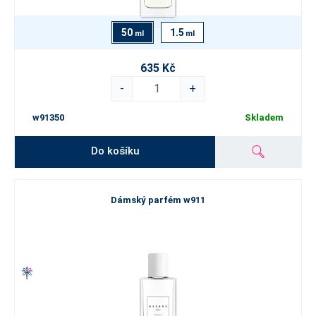
50
1.5
ml
ml
635 Kč
-
+
w91350
Skladem
Do košíku
Dámský parfém w911