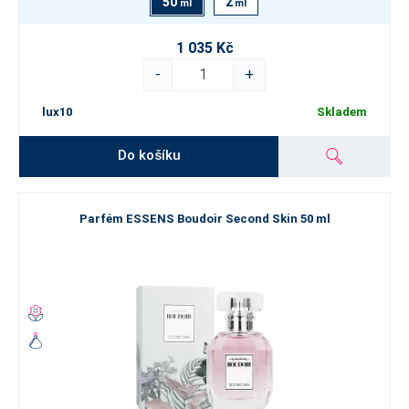
50
2
ml
ml
1 035 Kč
-
+
lux10
Skladem
Do košíku
Parfém ESSENS Boudoir Second Skin 50 ml