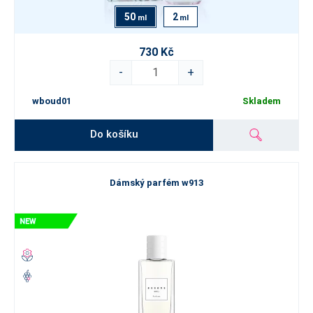
50
2
ml
ml
730 Kč
-
+
wboud01
Skladem
Do košíku
Dámský parfém w913