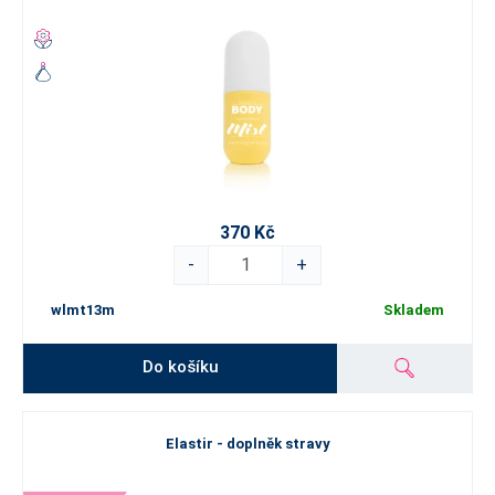
370 Kč
-
+
wlmt13m
Skladem
Do košíku
Elastir - doplněk stravy