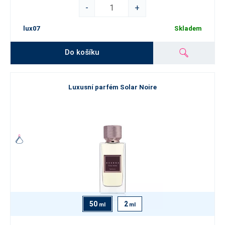
-
+
lux07
Skladem
Do košíku
Luxusní parfém Solar Noire
50
2
ml
ml