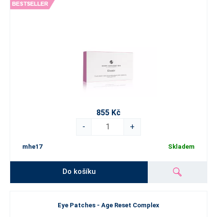
855 Kč
-
+
mhe17
Skladem
Do košíku
Eye Patches - Age Reset Complex