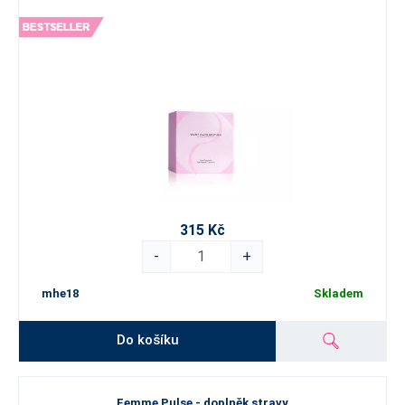
315 Kč
-
+
mhe18
Skladem
Do košíku
Femme Pulse - doplněk stravy