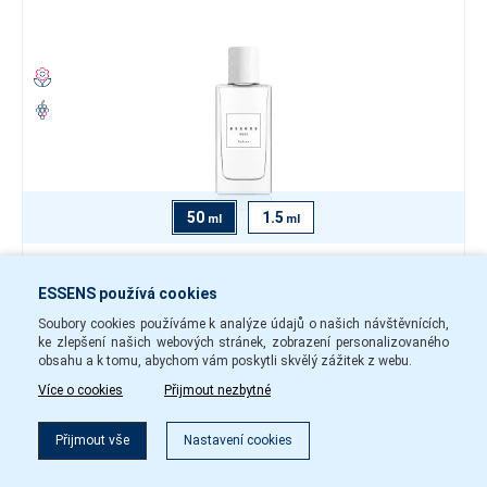
50
1.5
ml
ml
635 Kč
ESSENS používá cookies
-
+
Soubory cookies používáme k analýze údajů o našich návštěvnících,
ke zlepšení našich webových stránek, zobrazení personalizovaného
w20350
Skladem
obsahu a k tomu, abychom vám poskytli skvělý zážitek z webu.
Více o cookies
Přijmout nezbytné
Do košíku
Filtr
Přijmout vše
Nastavení cookies
Dámský parfém w202