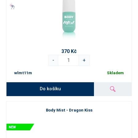
370 Kč
-
+
wlmt11m
Skladem
Do košíku
Body Mist - Dragon Kiss