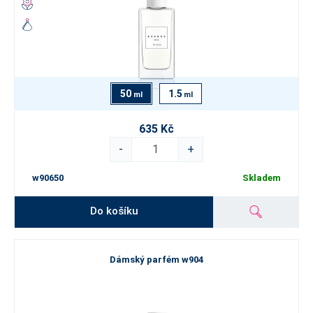
50
1.5
ml
ml
635 Kč
-
+
w90650
Skladem
Do košíku
Dámský parfém w904