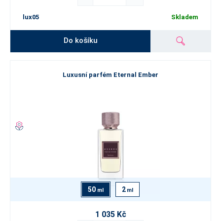
lux05
Skladem
Do košíku
Luxusní parfém Eternal Ember
50
2
ml
ml
1 035 Kč