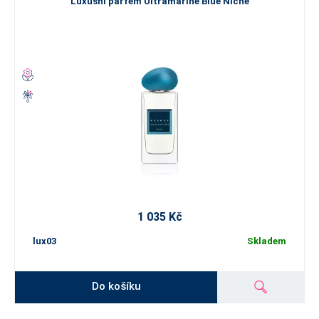
Luxusní parfém Ultramarine Blue Niche
1 035 Kč
lux03
Skladem
Do košíku