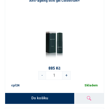
Anti-ageing oční gel Colostrum+
885 Kč
-
+
cpl24
Skladem
Do košíku