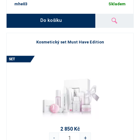
mhe03
Skladem
Do košíku
Kosmetický set Must Have Edition
2 850 Kč
-
+