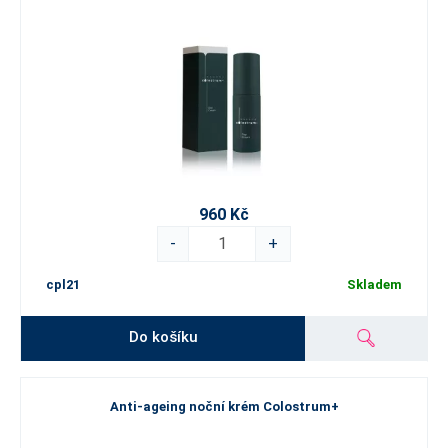
960 Kč
-
+
cpl21
Skladem
Do košíku
Anti-ageing noční krém Colostrum+