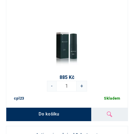
885 Kč
-
+
cpl23
Skladem
Do košíku