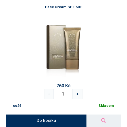
Face Cream SPF 50+
760 Kč
-
+
sc26
Skladem
Do košíku