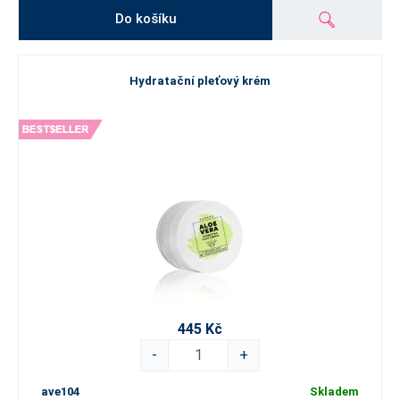
Do košíku
Hydratační pleťový krém
445 Kč
-
+
ave104
Skladem