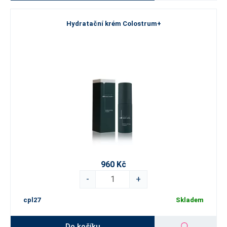
Hydratační krém Colostrum+
960 Kč
-
+
cpl27
Skladem
Do košíku