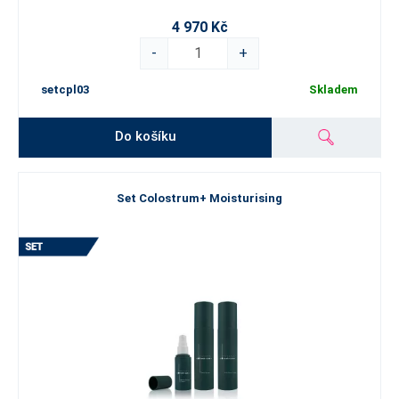
4 970 Kč
-
+
setcpl03
Skladem
Do košíku
Set Colostrum+ Moisturising