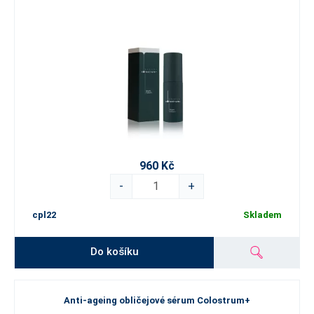
960 Kč
-
+
cpl22
Skladem
Do košíku
Anti-ageing obličejové sérum Colostrum+