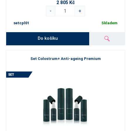
2 805 Kč
-
+
setcpl01
Skladem
Do košíku
Set Colostrum+ Anti-ageing Premium