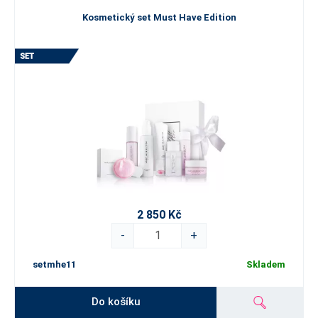
Kosmetický set Must Have Edition
2 850 Kč
-
+
setmhe11
Skladem
Do košíku