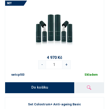
4 970 Kč
-
+
setcpl03
Skladem
Do košíku
Set Colostrum+ Anti-ageing Basic