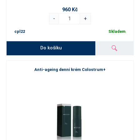
960 Kč
-
+
cpl22
Skladem
Do košíku
Anti-ageing denní krém Colostrum+