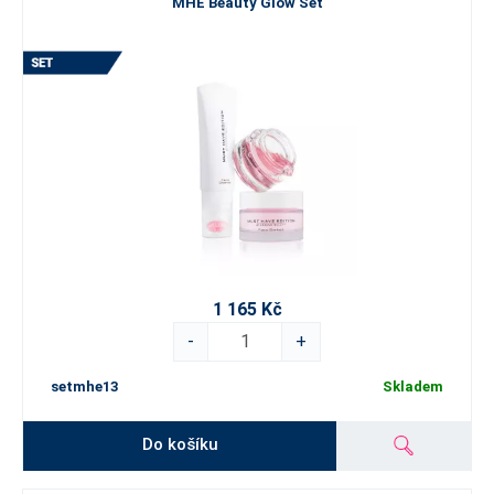
MHE Beauty Glow Set
1 165 Kč
-
+
setmhe13
Skladem
Do košíku