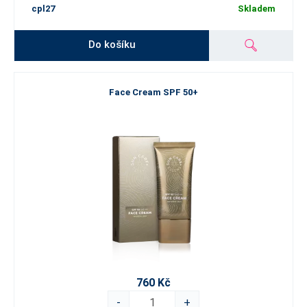
cpl27
Skladem
Do košíku
Face Cream SPF 50+
760 Kč
-
+