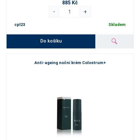
885 Kč
-
+
cpl23
Skladem
Do košíku
Anti-ageing noční krém Colostrum+