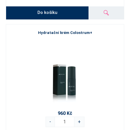
Do košíku
Hydratační krém Colostrum+
960 Kč
-
+