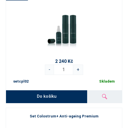
2 240 Kč
-
+
setcpl02
Skladem
Do košíku
Set Colostrum+ Anti-ageing Premium