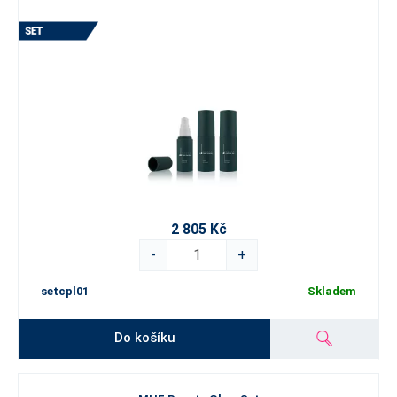
2 805 Kč
-
+
setcpl01
Skladem
Do košíku