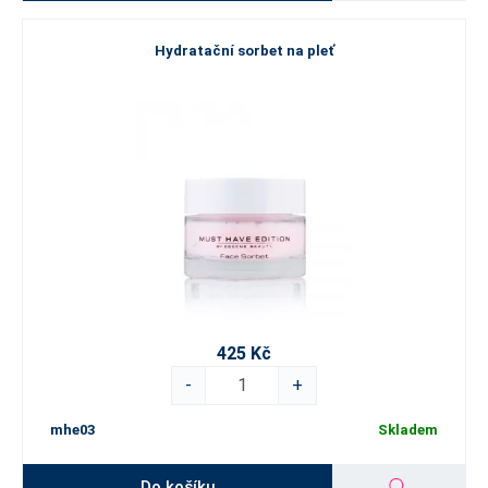
Hydratační sorbet na pleť
425 Kč
-
+
mhe03
Skladem
Do košíku