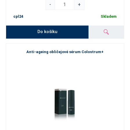
-
+
cpl24
Skladem
Do košíku
Anti-ageing obličejové sérum Colostrum+