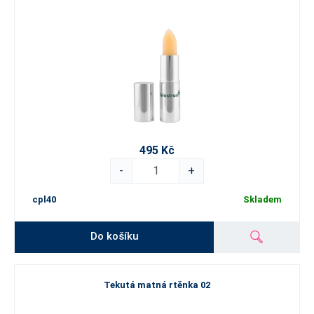
495 Kč
-
+
cpl40
Skladem
Do košíku
Tekutá matná rtěnka 02