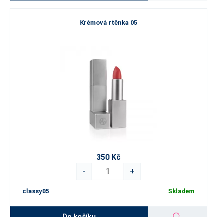
Krémová rtěnka 05
350 Kč
-
+
classy05
Skladem
Do košíku