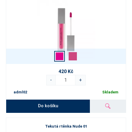
420 Kč
-
+
adml02
Skladem
Do košíku
Tekutá rtěnka Nude 01