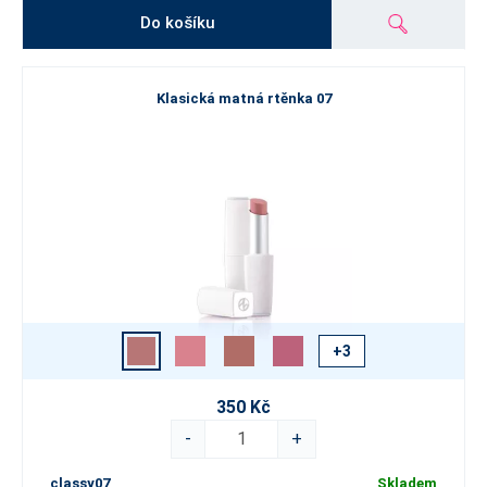
Do košíku
Klasická matná rtěnka 07
+3
350 Kč
-
+
classy07
Skladem