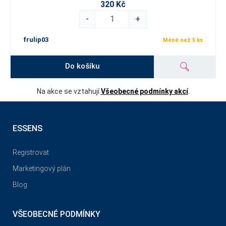
320 Kč
-
+
frulip03
Méně než 5 ks
Do košíku
Na akce se vztahují
Všeobecné podmínky akcí
.
ESSENS
Registrovat
Marketingový plán
Blog
VŠEOBECNÉ PODMÍNKY