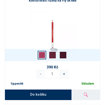
Konturovací tužka na rty 04 Red
390 Kč
-
+
lippen04
Skladem
Do košíku