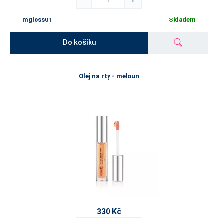
mgloss01
Skladem
Do košíku
Olej na rty - meloun
330 Kč