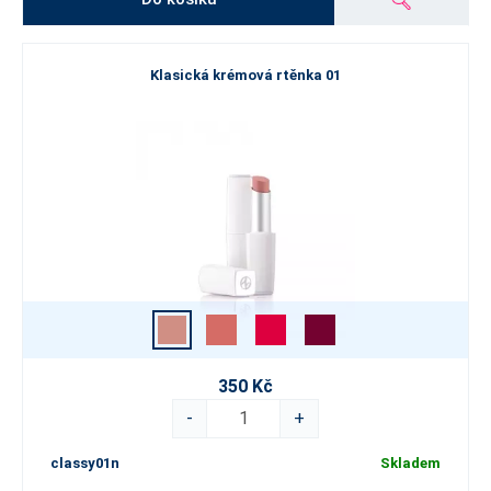
Klasická krémová rtěnka 01
350 Kč
-
+
classy01n
Skladem