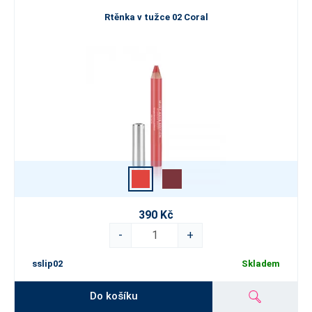
Rtěnka v tužce 02 Coral
390 Kč
-
+
sslip02
Skladem
Do košíku