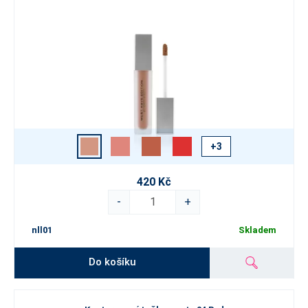
+3
420 Kč
-
+
nll01
Skladem
Do košíku