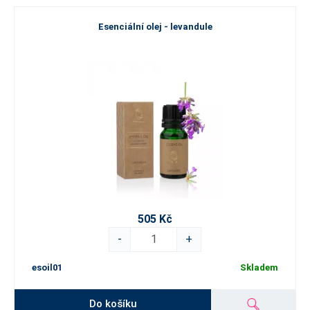
Esenciální olej - levandule
505 Kč
-
+
esoil01
Skladem
Do košíku