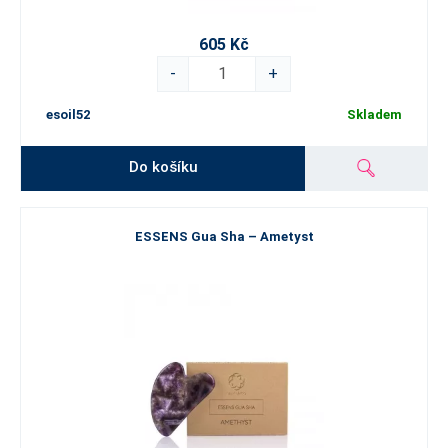
605 Kč
-
+
esoil52
Skladem
Do košíku
ESSENS Gua Sha – Ametyst