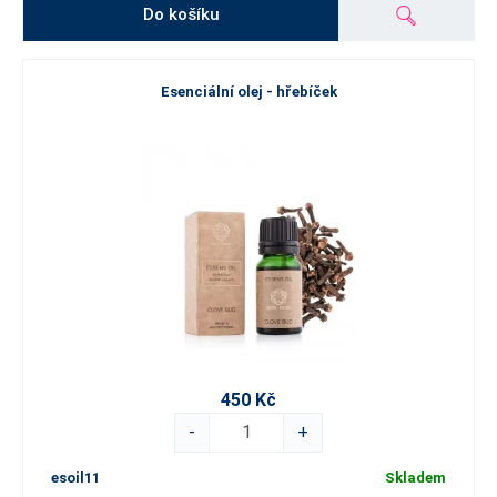
Do košíku
Esenciální olej - hřebíček
450 Kč
-
+
esoil11
Skladem