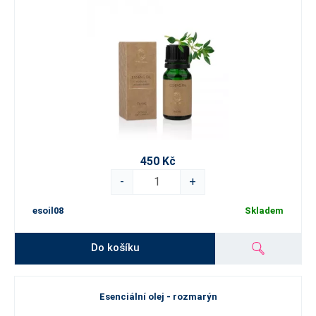
450 Kč
-
+
esoil08
Skladem
Do košíku
Esenciální olej - rozmarýn