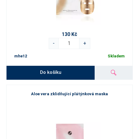
130 Kč
-
+
mhe12
Skladem
Do košíku
Aloe vera zklidňující plátýnková maska