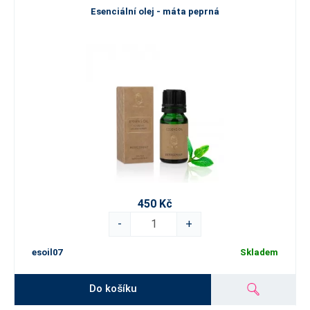
Esenciální olej - máta peprná
450 Kč
-
+
esoil07
Skladem
Do košíku