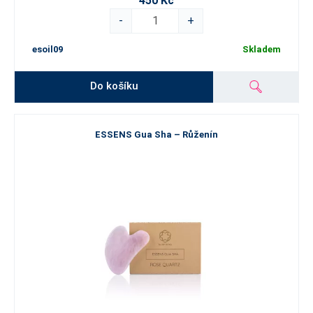
450 Kč
-
+
esoil09
Skladem
Do košíku
ESSENS Gua Sha – Růženín