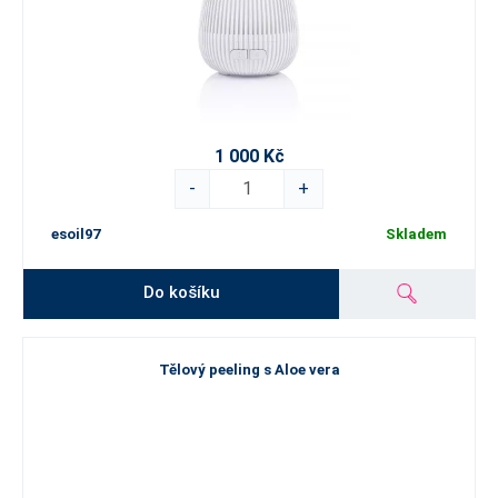
1 000 Kč
-
+
esoil97
Skladem
Do košíku
Tělový peeling s Aloe vera