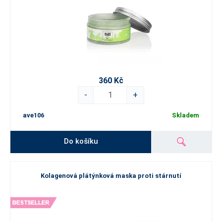
360 Kč
-
+
ave106
Skladem
Do košíku
Kolagenová plátýnková maska proti stárnutí