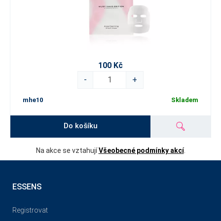
100 Kč
-
+
mhe10
Skladem
Do košíku
Na akce se vztahují
Všeobecné podmínky akcí
.
ESSENS
Registrovat