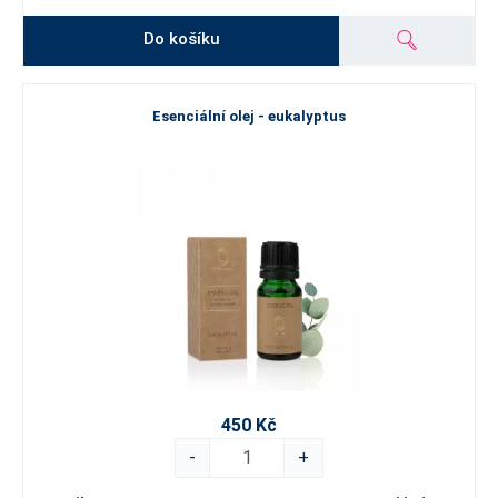
Do košíku
Esenciální olej - eukalyptus
450 Kč
-
+