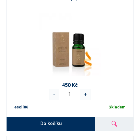
450 Kč
-
+
esoil06
Skladem
Do košíku