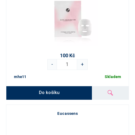
100 Kč
-
+
mhe11
Skladem
Do košíku
Eucassens