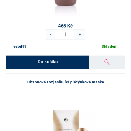
465 Kč
-
+
esoil99
Skladem
Do košíku
Citronová rozjasňující plátýnková maska