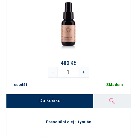
480 Kč
-
+
esoil41
Skladem
Do košíku
Esenciální olej - tymián