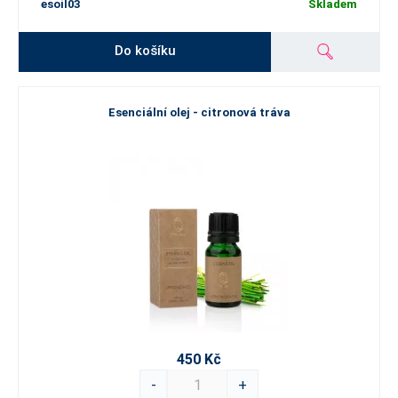
esoil03
Skladem
Do košíku
Esenciální olej - citronová tráva
450 Kč
-
+