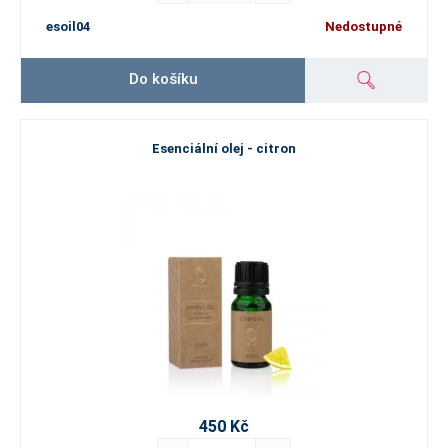
esoil04
Nedostupné
Do košíku
Esenciální olej - citron
450 Kč