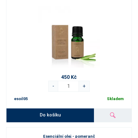
450 Kč
-
+
esoil05
Skladem
Do košíku
Esenciální olej - pomeranč