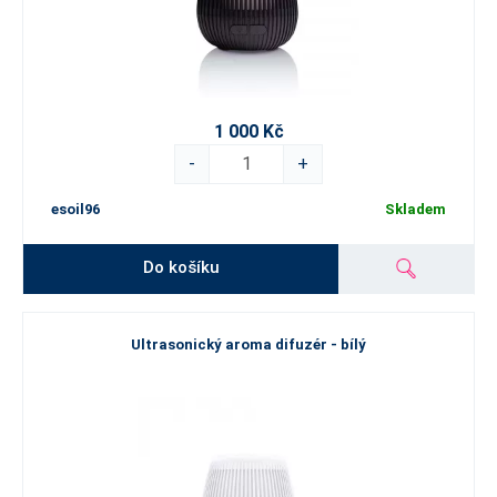
1 000 Kč
-
+
esoil96
Skladem
Do košíku
Ultrasonický aroma difuzér - bílý