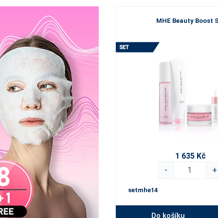
MHE Beauty Boost 
1 635 Kč
-
+
setmhe14
Do košíku