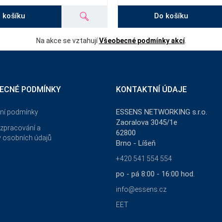
 košíku
Do košíku
Na akce se vztahují
Všeobecné podmínky akcí
.
ECNÉ PODMÍNKY
KONTAKTNÍ ÚDAJE
ESSENS NETWORKING s.r.o.
ní podmínky
Zaoralova 3045/1e
zpracování a
62800
 osobních údajů
Brno - Líšeň
+420 541 554 554
po - pá 8:00 - 16:00 hod.
info@essens.cz
EET