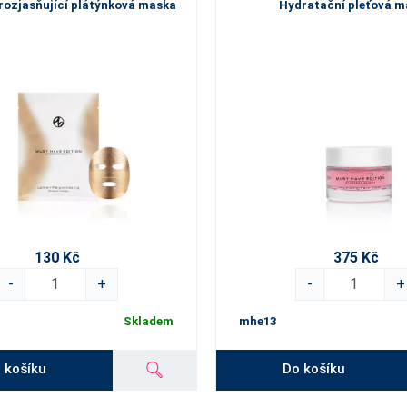
rozjasňující plátýnková maska
Hydratační pleťová 
130 Kč
375 Kč
-
+
-
+
Skladem
mhe13
 košíku
Do košíku