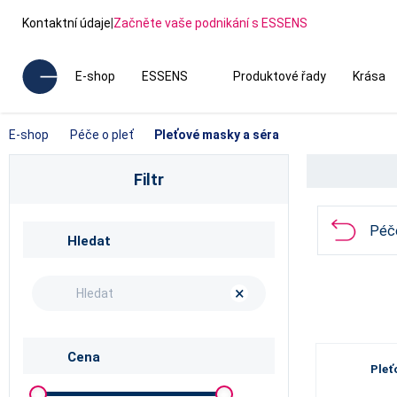
Kontaktní údaje
|
Začněte vaše podnikání s ESSENS
E-shop
ESSENS
Produktové řady
Krása
E-shop
Péče o pleť
Pleťové masky a séra
Filtr
Péče
Hledat
×
Cena
Pleť