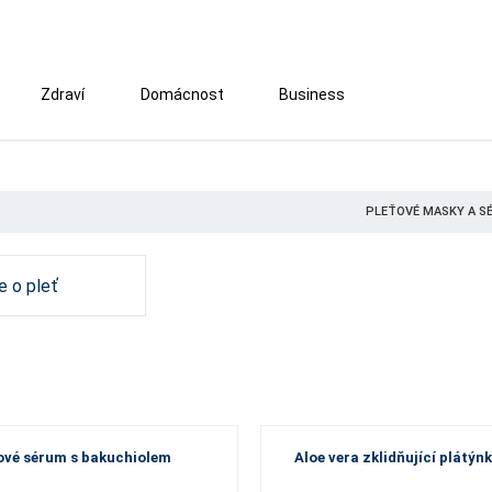
Zdraví
Domácnost
Business
PLEŤOVÉ MASKY A S
 o pleť
ové sérum s bakuchiolem
Aloe vera zklidňující plátý