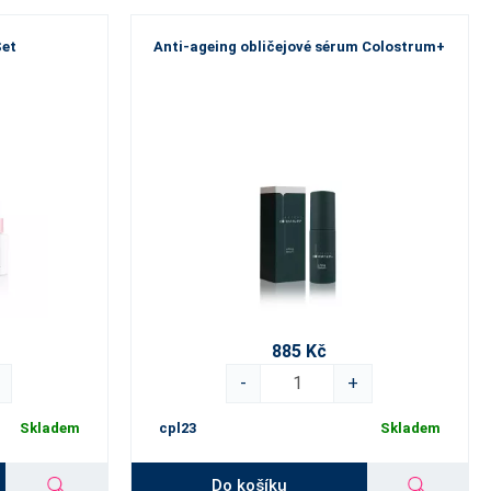
Set
Anti-ageing obličejové sérum Colostrum+
885 Kč
-
+
Skladem
cpl23
Skladem
Do košíku