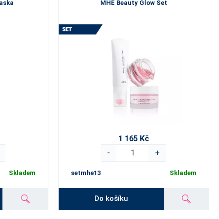
maska
MHE Beauty Glow Set
1 165 Kč
-
+
Skladem
setmhe13
Skladem
Do košíku