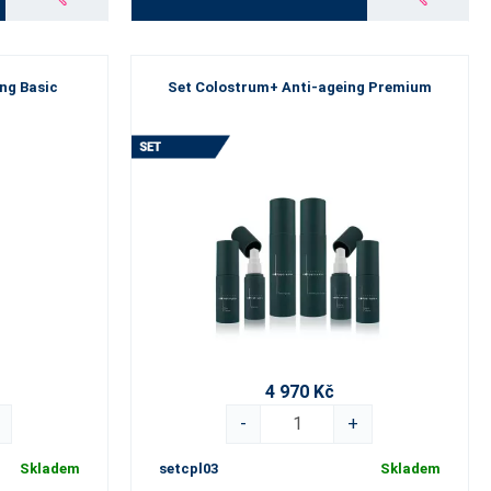
ng Basic
Set Colostrum+ Anti-ageing Premium
4 970 Kč
-
+
Skladem
setcpl03
Skladem