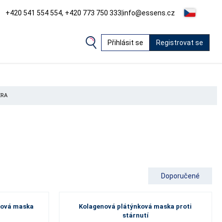
+420 541 554 554, +420 773 750 333
|
info@essens.cz
Přihlásit se
Registrovat se
ÉRA
Doporučené
nková maska
Kolagenová plátýnková maska proti
stárnutí