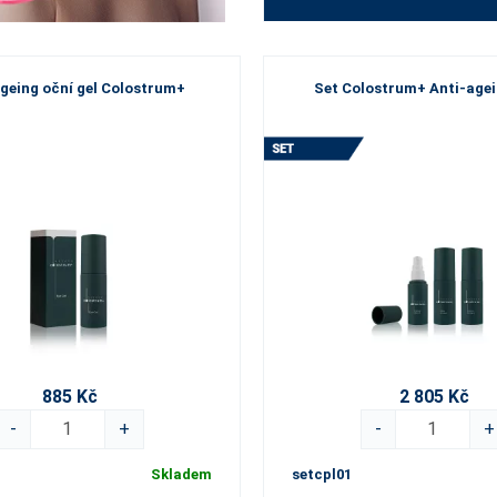
geing oční gel Colostrum+
Set Colostrum+ Anti-agei
885 Kč
2 805 Kč
-
+
-
+
Skladem
setcpl01