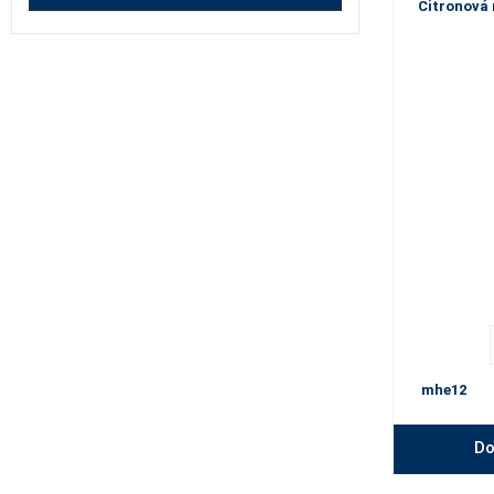
Citronová 
mhe12
Do