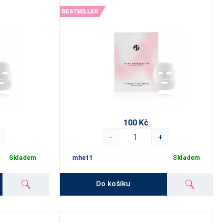
100 Kč
-
+
Skladem
mhe11
Skladem
Do košíku