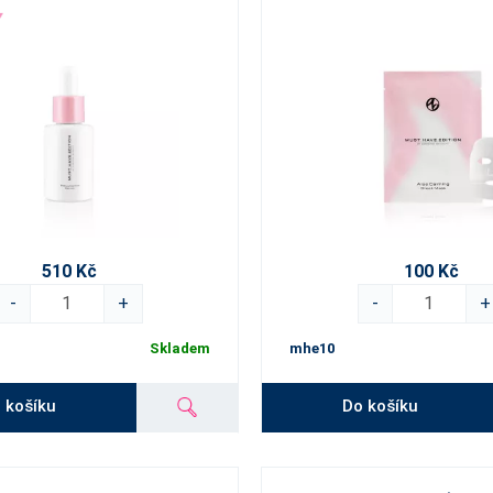
510 Kč
100 Kč
-
+
-
+
Skladem
mhe10
 košíku
Do košíku