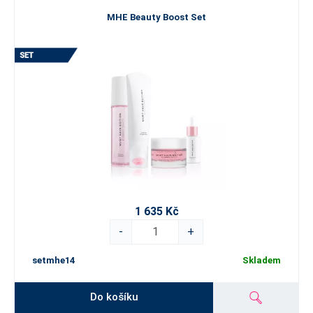
MHE Beauty Boost Set
1 635 Kč
-
+
setmhe14
Skladem
Do košíku