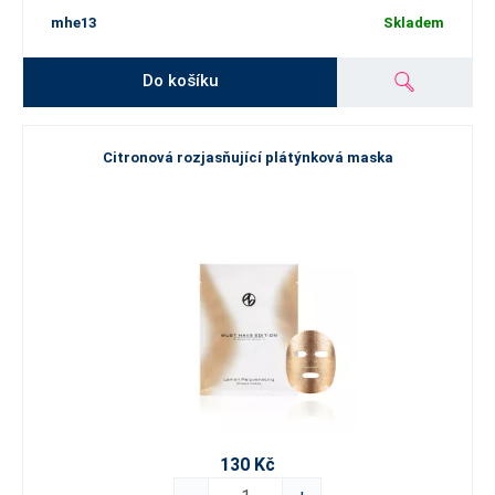
mhe13
Skladem
Do košíku
Citronová rozjasňující plátýnková maska
130 Kč