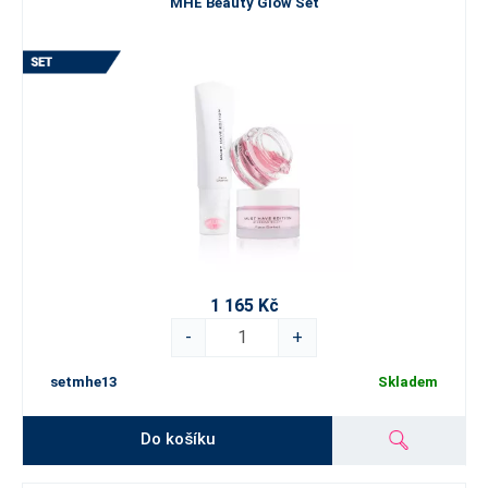
MHE Beauty Glow Set
1 165 Kč
-
+
setmhe13
Skladem
Do košíku