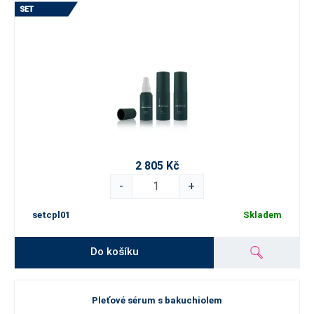
2 805 Kč
-
+
setcpl01
Skladem
Do košíku
Pleťové sérum s bakuchiolem