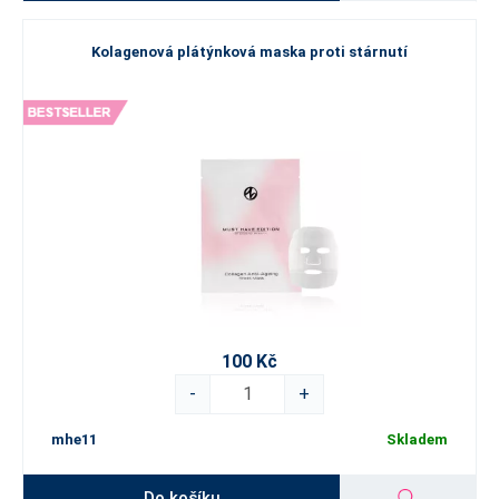
Kolagenová plátýnková maska proti stárnutí
100 Kč
-
+
mhe11
Skladem
Do košíku