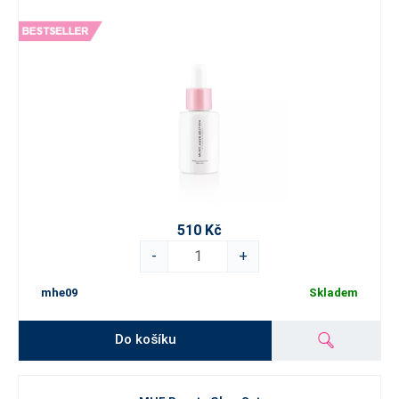
510 Kč
-
+
mhe09
Skladem
Do košíku