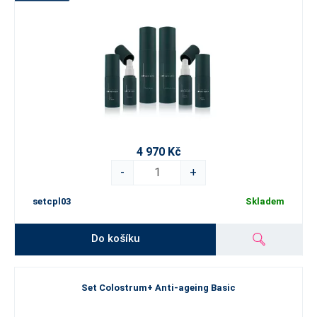
4 970 Kč
-
+
setcpl03
Skladem
Do košíku
Set Colostrum+ Anti-ageing Basic