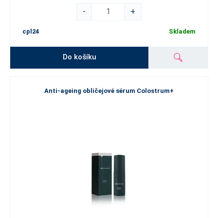
-
+
cpl24
Skladem
Do košíku
Anti-ageing obličejové sérum Colostrum+