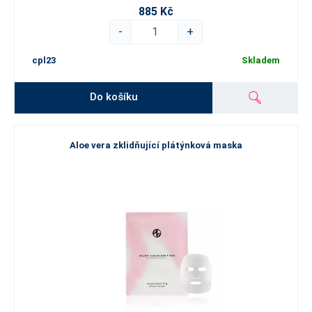
885 Kč
-
+
cpl23
Skladem
Do košíku
Aloe vera zklidňující plátýnková maska