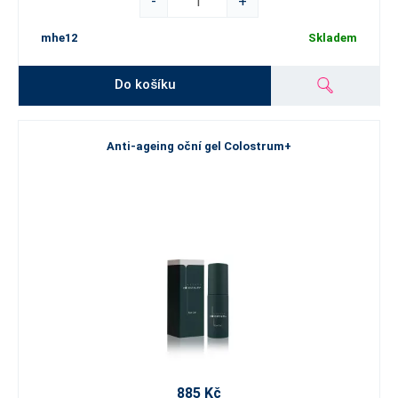
-
+
mhe12
Skladem
Do košíku
Anti-ageing oční gel Colostrum+
885 Kč