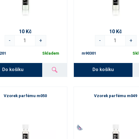
10 Kč
10 Kč
-
+
-
+
201
Skladem
m90301
Sk
Do košíku
Do košíku
Vzorek parfému m050
Vzorek parfému m049