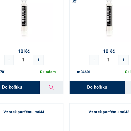
10 Kč
10 Kč
-
+
-
+
701
Skladem
m04601
Sk
Do košíku
Do košíku
Vzorek parfému m044
Vzorek parfému m043