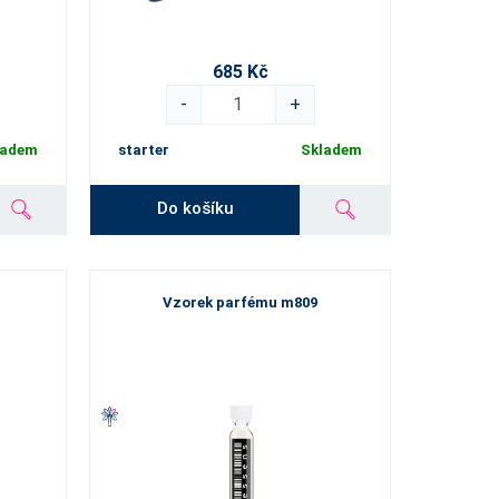
685 Kč
-
+
ladem
starter
Skladem
Do košíku
Vzorek parfému m809