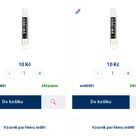
10 Kč
10 Kč
-
+
-
+
401
Skladem
m04301
Sk
Do košíku
Do košíku
Vzorek parfému m041
Vzorek parfému m040