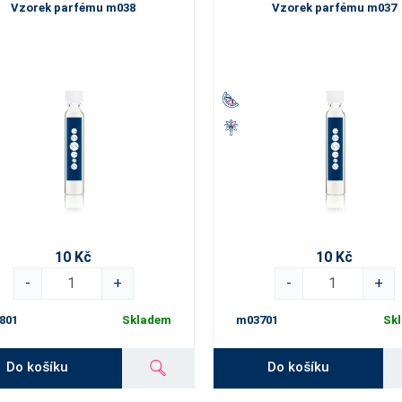
Vzorek parfému m038
Vzorek parfému m037
10 Kč
10 Kč
-
+
-
+
801
Skladem
m03701
Sk
Do košíku
Do košíku