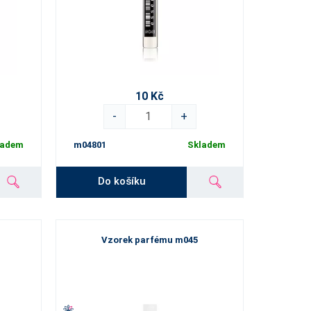
10 Kč
-
+
ladem
m04801
Skladem
Do košíku
Vzorek parfému m045