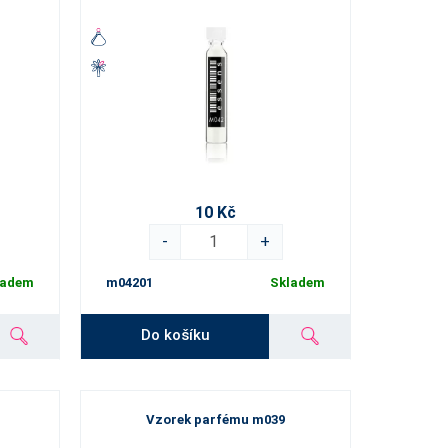
10 Kč
-
+
ladem
m04201
Skladem
Do košíku
Vzorek parfému m039