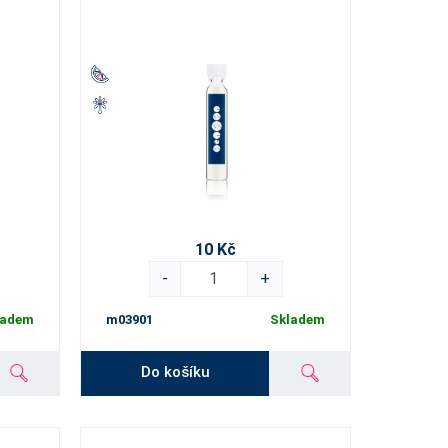
10 Kč
-
+
ladem
m03901
Skladem
Do košíku