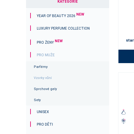
KATEGORIE
NEW
YEAR OF BEAUTY 2026
LUXURY PERFUME COLLECTION
star
NEW
PRO ŽENY
PRO MUŽE
Parfémy
Vzorky vůní
Sprchové gely
Sety
UNISEX
PRO DĚTI