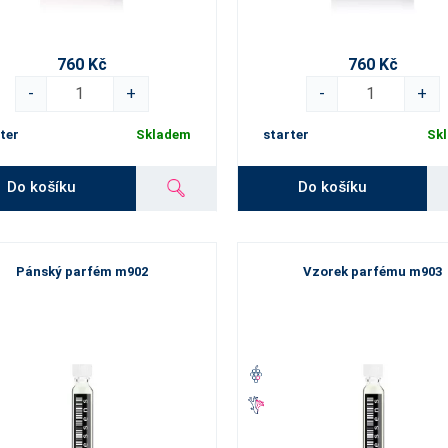
760 Kč
760 Kč
-
+
-
+
ter
Skladem
starter
Sk
Do košíku
Do košíku
Pánský parfém m902
Vzorek parfému m903