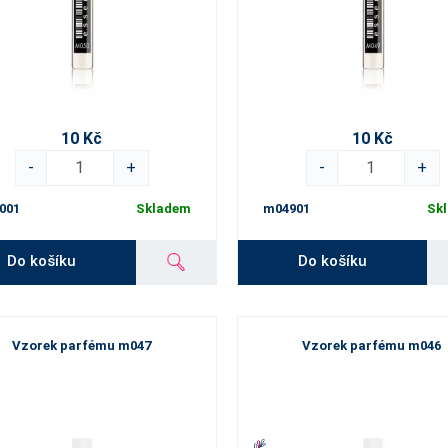
10 Kč
10 Kč
-
+
-
+
001
Skladem
m04901
Sk
Do košíku
Do košíku
Vzorek parfému m047
Vzorek parfému m046