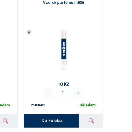
Vzorek parfému m036
10 Kč
-
+
ladem
m03601
Skladem
Do košíku