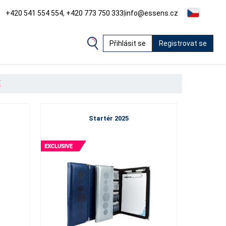
+420 541 554 554, +420 773 750 333
|
info@essens.cz
Přihlásit se
Registrovat se
Í
Startér 2025