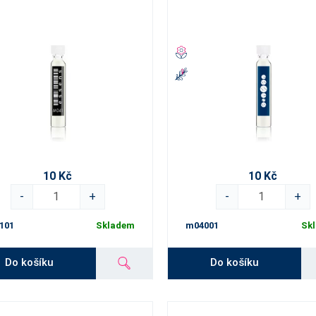
10 Kč
10 Kč
-
+
-
+
101
Skladem
m04001
Sk
Do košíku
Do košíku