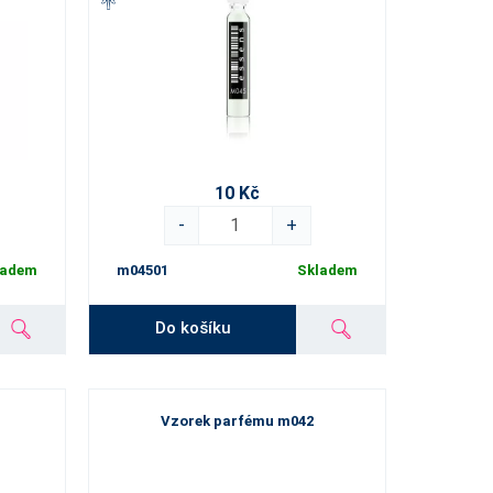
10 Kč
-
+
ladem
m04501
Skladem
Do košíku
Vzorek parfému m042