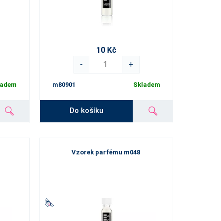
10 Kč
-
+
ladem
m80901
Skladem
Do košíku
Vzorek parfému m048