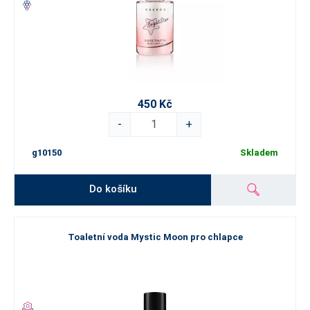
450 Kč
-
+
g10150
Skladem
Do košíku
Toaletní voda Mystic Moon pro chlapce