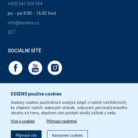
+420 541 554 554
po - pá 8:00 - 16:00 hod.
info@essens.cz
EET
SOCIÁLNÍ SÍTĚ
ESSENS používá cookies
Soubory cookies používáme k analýze údajů o našich návštěvnících,
ke zlepšení našich webových stránek, zobrazení personalizovaného
obsahu a k tomu, abychom vám poskytli skvělý zážitek z webu.
Více o cookies
Přijmout nezbytné
Filtr
Přijmout vše
Nastavení cookies