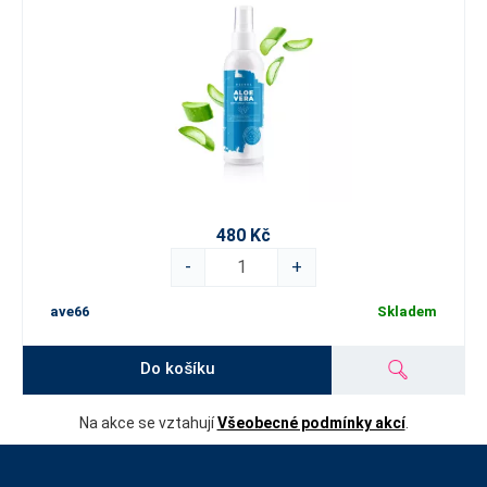
480 Kč
-
+
ave66
Skladem
Do košíku
Na akce se vztahují
Všeobecné podmínky akcí
.