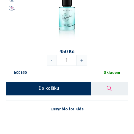
450 Kč
-
+
b00150
Skladem
Do košíku
Essynbio for Kids