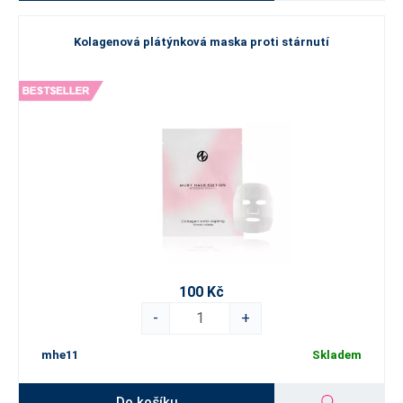
Kolagenová plátýnková maska proti stárnutí
100 Kč
-
+
mhe11
Skladem
Do košíku