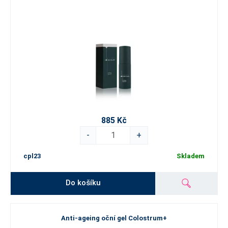
885 Kč
-
+
cpl23
Skladem
Do košíku
Anti-ageing oční gel Colostrum+