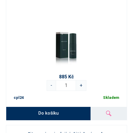
885 Kč
-
+
cpl24
Skladem
Do košíku