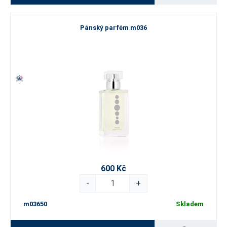
Pánský parfém m036
600 Kč
-
+
m03650
Skladem