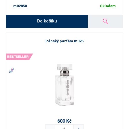
m02850
Skladem
Do košíku
Pánský parfém m025
600 Kč