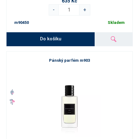
635 Kč
-
+
m90450
Skladem
Do košíku
Pánský parfém m903