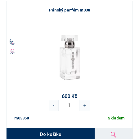
Pánský parfém m038
600 Kč
-
+
m03850
Skladem
Do košíku