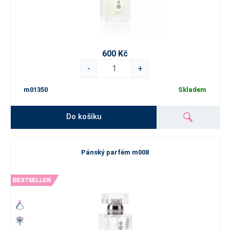
600 Kč
-
+
m01350
Skladem
Do košíku
Pánský parfém m008