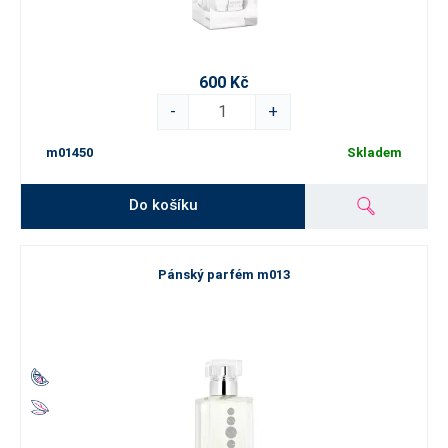
600 Kč
-
+
m01450
Skladem
Do košíku
Pánský parfém m013