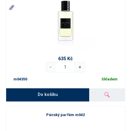
635 Kč
-
+
m04350
Skladem
Do košíku
Pánský parfém m042