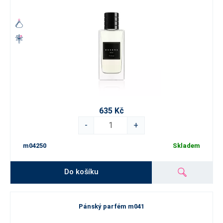
635 Kč
-
+
m04250
Skladem
Do košíku
Pánský parfém m041