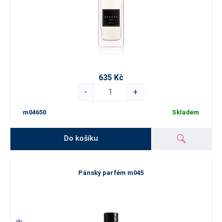
635 Kč
-
+
m04650
Skladem
Do košíku
Pánský parfém m045