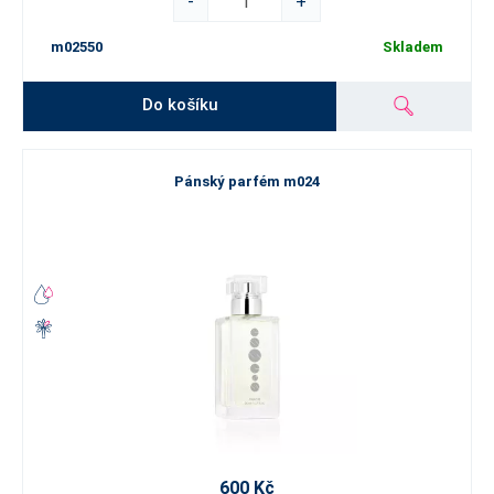
-
+
m02550
Skladem
Do košíku
Pánský parfém m024
600 Kč