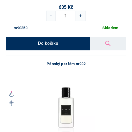
635 Kč
-
+
m90350
Skladem
Do košíku
Pánský parfém m902