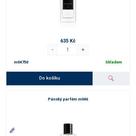
635 Kč
-
+
m04750
Skladem
Do košíku
Pánský parfém m046