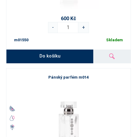
600 Kč
-
+
m01550
Skladem
Do košíku
Pánský parfém m014