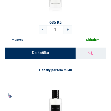
635 Kč
-
+
m04950
Skladem
Do košíku
Pánský parfém m048