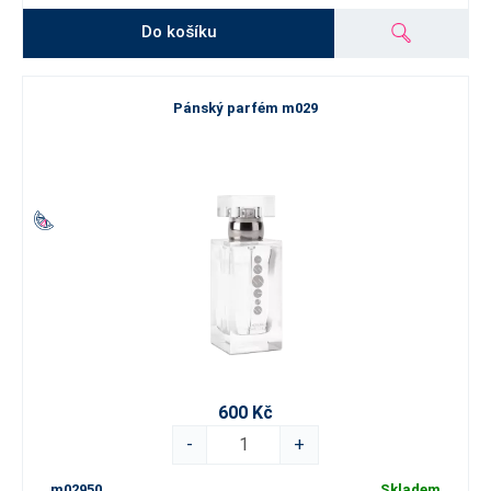
Do košíku
Pánský parfém m029
600 Kč
-
+
m02950
Skladem