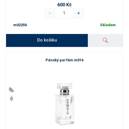
600 Kč
-
+
m02250
Skladem
Do košíku
Pánský parfém m016