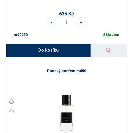
635 Kč
-
+
m90250
Skladem
Do košíku
Pánský parfém m050