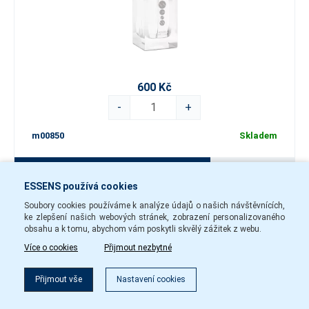
600 Kč
-
+
m00850
Skladem
Do košíku
ESSENS používá cookies
Soubory cookies používáme k analýze údajů o našich návštěvnících,
ke zlepšení našich webových stránek, zobrazení personalizovaného
Pánský parfém m007
obsahu a k tomu, abychom vám poskytli skvělý zážitek z webu.
Více o cookies
Přijmout nezbytné
Filtr
Přijmout vše
Nastavení cookies