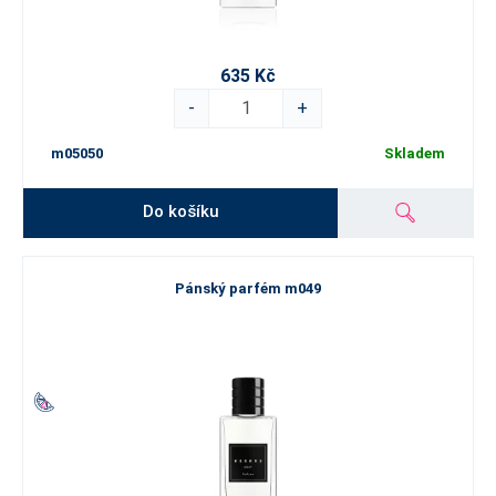
635 Kč
-
+
m05050
Skladem
Do košíku
Pánský parfém m049