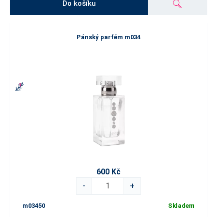
Do košíku
Pánský parfém m034
600 Kč
-
+
m03450
Skladem