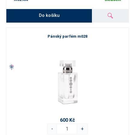
Do košíku
Pánský parfém m028
600 Kč
-
+