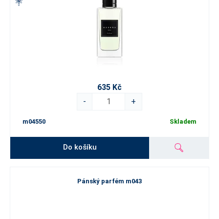
635 Kč
-
+
m04550
Skladem
Do košíku
Pánský parfém m043