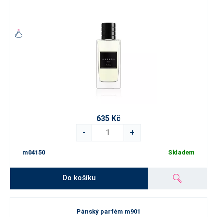
635 Kč
-
+
m04150
Skladem
Do košíku
Pánský parfém m901