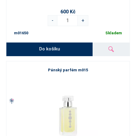
600 Kč
-
+
m01650
Skladem
Do košíku
Pánský parfém m015