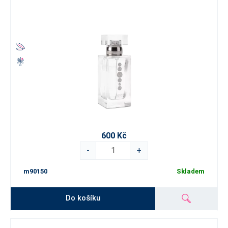
600 Kč
-
+
m90150
Skladem
Do košíku