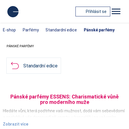
Přihlásit se
E-shop
Parfémy
Standardní edice
Pánské parfémy
PÁNSKÉ PARFÉMY
Standardní edice
Pánské parfémy ESSENS: Charismatické vůně
pro moderního muže
Hledáte vůni, která podtrhne vaši mužnost, dodá vám sebevědomí
a spolehlivě vás doprovodí při sportu, v kanceláři i na večerním
setkání?
Pánské parfémy ESSENS
z naší standardní edice jsou
Zobrazit více