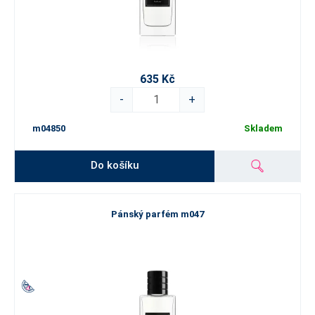
635 Kč
-
+
m04850
Skladem
Do košíku
Pánský parfém m047