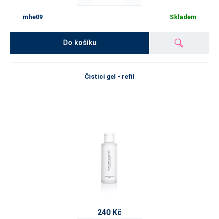
mhe09
Skladem
Do košíku
Čisticí gel - refil
240 Kč