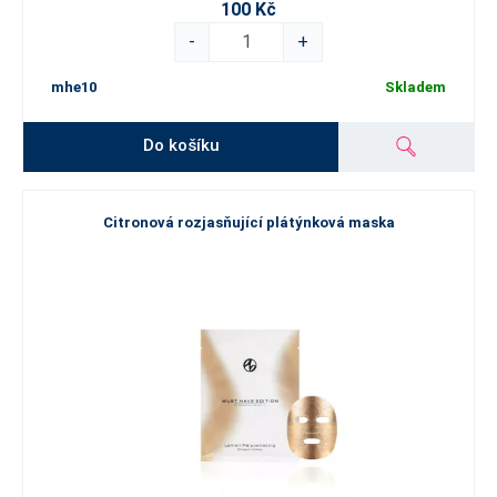
100 Kč
-
+
mhe10
Skladem
Do košíku
Citronová rozjasňující plátýnková maska