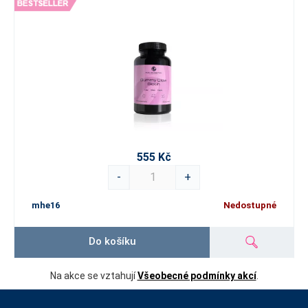
555 Kč
-
+
mhe16
Nedostupné
Do košíku
Na akce se vztahují
Všeobecné podmínky akcí
.