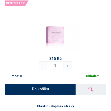
315 Kč
-
+
mhe18
Skladem
Do košíku
Elastir - doplněk stravy