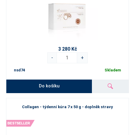
3 280 Kč
-
+
nsd74
Skladem
Do košíku
Collagen - týdenní kúra 7 x 50 g - doplněk stravy