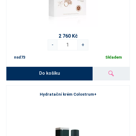
2 760 Kč
-
+
nsd73
Skladem
Do košíku
Hydratační krém Colostrum+