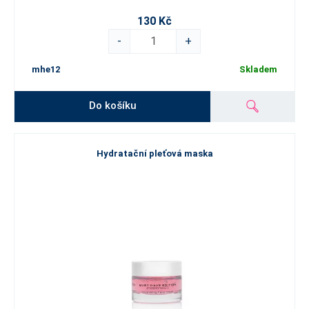
130 Kč
-
+
mhe12
Skladem
Do košíku
Hydratační pleťová maska