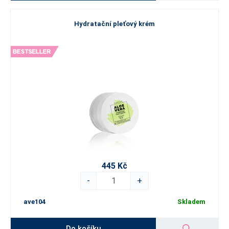
Hydratační pleťový krém
445 Kč
-
+
ave104
Skladem
Do košíku