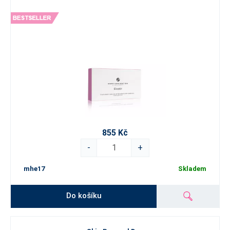
855 Kč
-
+
mhe17
Skladem
Do košíku