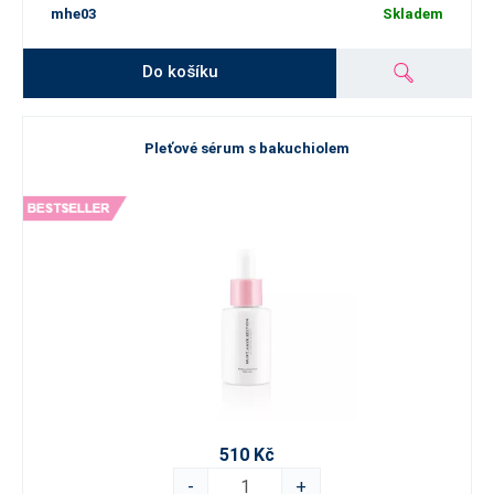
mhe03
Skladem
Do košíku
Pleťové sérum s bakuchiolem
510 Kč
-
+