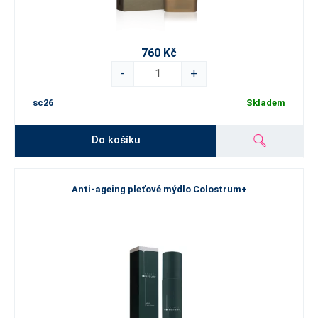
760 Kč
-
+
sc26
Skladem
Do košíku
Anti-ageing pleťové mýdlo Colostrum+