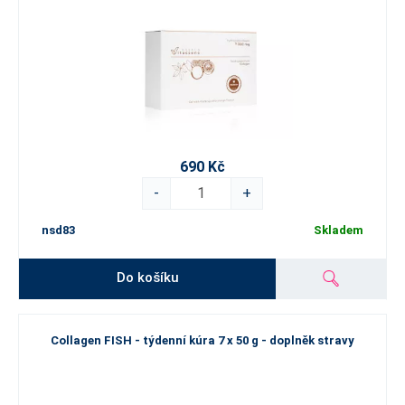
690 Kč
-
+
nsd83
Skladem
Do košíku
Collagen FISH - týdenní kúra 7 x 50 g - doplněk stravy