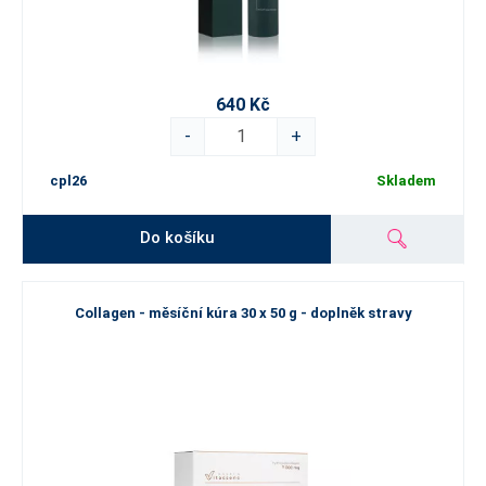
640 Kč
-
+
cpl26
Skladem
Do košíku
Collagen - měsíční kúra 30 x 50 g - doplněk stravy