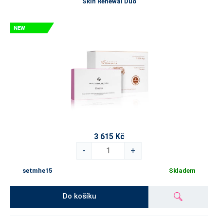
Skin Renewal Duo
3 615 Kč
-
+
setmhe15
Skladem
Do košíku