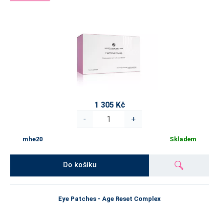
1 305 Kč
-
+
mhe20
Skladem
Do košíku
Eye Patches - Age Reset Complex