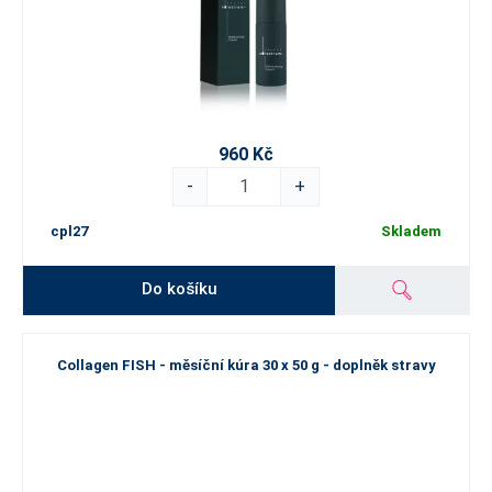
960 Kč
-
+
cpl27
Skladem
Do košíku
Collagen FISH - měsíční kúra 30 x 50 g - doplněk stravy