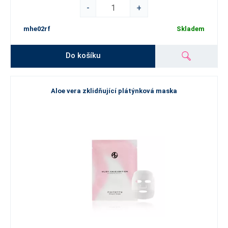
-
+
mhe02rf
Skladem
Do košíku
Aloe vera zklidňující plátýnková maska