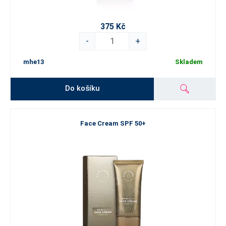
375 Kč
-
+
mhe13
Skladem
Do košíku
Face Cream SPF 50+