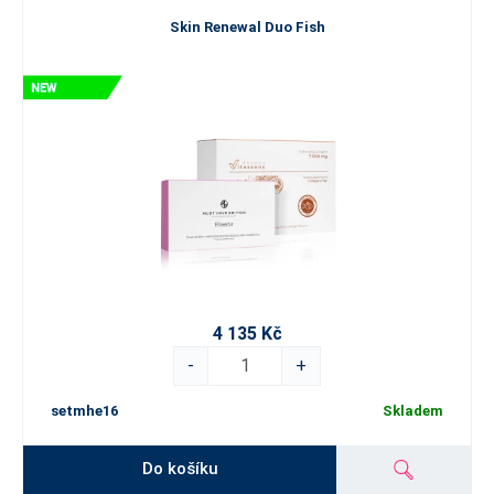
Skin Renewal Duo Fish
4 135 Kč
-
+
setmhe16
Skladem
Do košíku