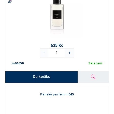
635 Kč
-
+
m04650
Skladem
Do košíku
Pánský parfém m045