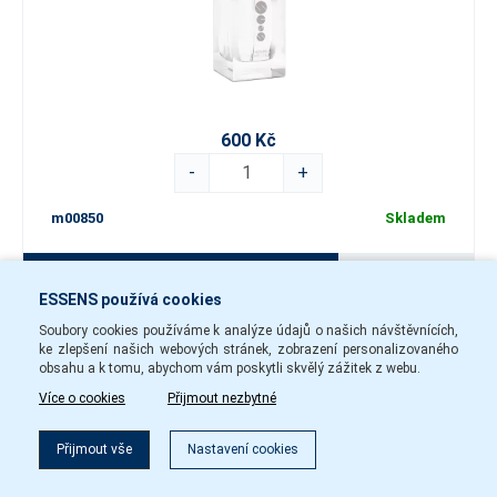
600 Kč
-
+
m00850
Skladem
Do košíku
ESSENS používá cookies
Soubory cookies používáme k analýze údajů o našich návštěvnících,
ke zlepšení našich webových stránek, zobrazení personalizovaného
Pánský parfém m007
obsahu a k tomu, abychom vám poskytli skvělý zážitek z webu.
Více o cookies
Přijmout nezbytné
Filtr
Přijmout vše
Nastavení cookies