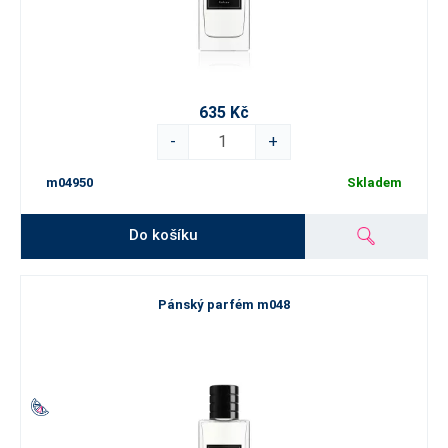
635 Kč
-
+
m04950
Skladem
Do košíku
Pánský parfém m048