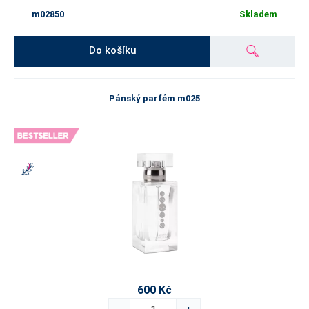
m02850
Skladem
Do košíku
Pánský parfém m025
600 Kč