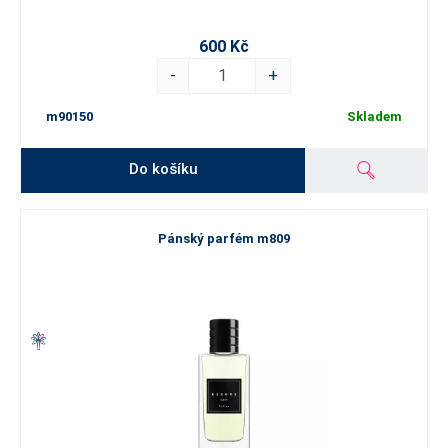
600 Kč
-
+
m90150
Skladem
Do košíku
Pánský parfém m809