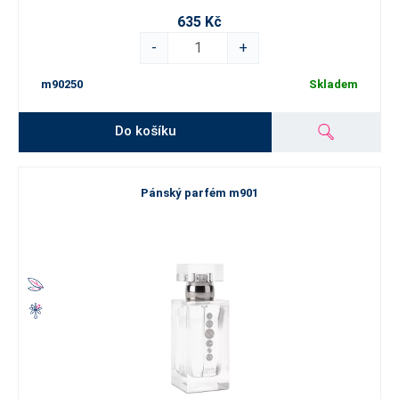
635 Kč
-
+
m90250
Skladem
Do košíku
Pánský parfém m901