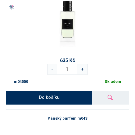
635 Kč
-
+
m04550
Skladem
Do košíku
Pánský parfém m043