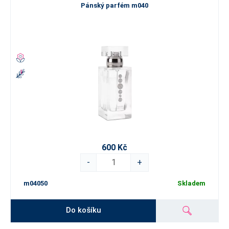
Pánský parfém m040
600 Kč
-
+
m04050
Skladem
Do košíku