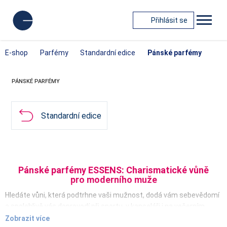
Přihlásit se
E-shop
Parfémy
Standardní edice
Pánské parfémy
PÁNSKÉ PARFÉMY
Standardní edice
Pánské parfémy ESSENS: Charismatické vůně
pro moderního muže
Hledáte vůni, která podtrhne vaši mužnost, dodá vám sebevědomí
a spolehlivě vás doprovodí při sportu, v kanceláři i na večerním
setkání?
Pánské parfémy ESSENS
z naší standardní edice jsou
Zobrazit více