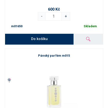
600 Kč
-
+
m01650
Skladem
Do košíku
Pánský parfém m015