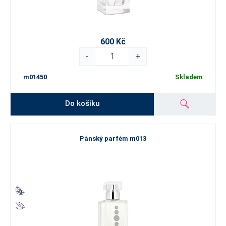
600 Kč
-
+
m01450
Skladem
Do košíku
Pánský parfém m013