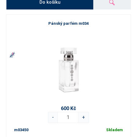
Do košíku
Pánský parfém m034
600 Kč
-
+
m03450
Skladem