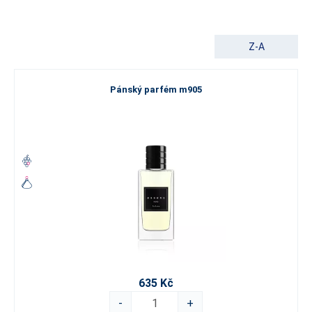
navrženy tak, aby splňovaly nároky moderního muže na intenzitu a
styl. Každý
pánský parfém
v této kolekci vzniká z těch nejlepších
ingrediencí a vyniká
mimořádným podílem vonných esencí.
Díky
Z-A
tomu se můžete spolehnout na
silný vonný profil a dlouhou
výdrž
, která vás nezklame ani během náročného dne.
Pánský parfém m905
Vyberte si svou oblíbenou vůni od svěžích
citrusů po hřejivé dřeviny
Naše standardní řada nabízí bohaté spektrum kompozic, ze
kterých si snadno vyberete tu pravou podle svého vkusu nebo
aktuální příležitosti. Ať už je vaším favoritem sportovní a energická
parfemace, nebo dáváte přednost elegantní klasice, u nás
nesáhnete vedle.
Pro snazší výběr doporučujeme prozkoumat jednotlivé rodiny
vůní:
Pokud hledáte hluboké, elegantní a hřejivé tóny,
prozkoumejte naše
dřevité vůně.
635 Kč
Toužíte-li po čisté energii a ledovém osvěžení, ideální volbou
-
+
pro vás budou naše
vodní vůně
.