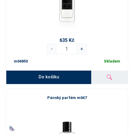
635 Kč
-
+
m04850
Skladem
Do košíku
Pánský parfém m047