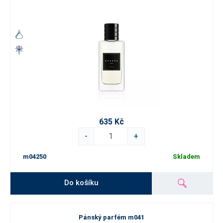
635 Kč
-
+
m04250
Skladem
Do košíku
Pánský parfém m041