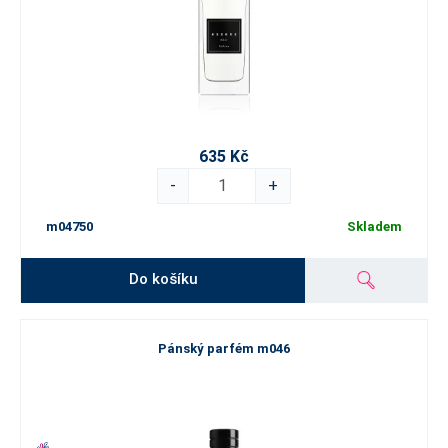
635 Kč
-
+
m04750
Skladem
Do košíku
Pánský parfém m046