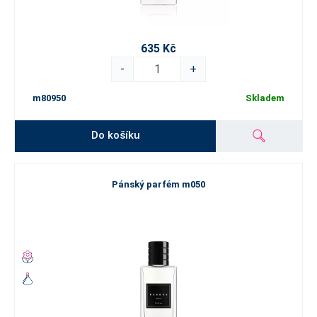
635 Kč
-
+
m80950
Skladem
Do košíku
Pánský parfém m050