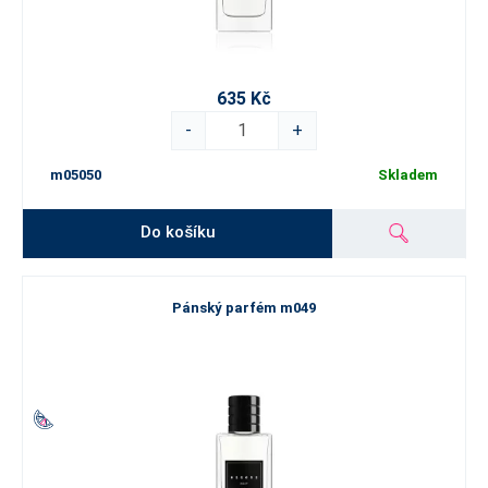
635 Kč
-
+
m05050
Skladem
Do košíku
Pánský parfém m049