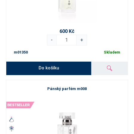
600 Kč
-
+
m01350
Skladem
Do košíku
Pánský parfém m008