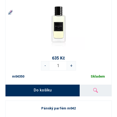
635 Kč
-
+
m04350
Skladem
Do košíku
Pánský parfém m042