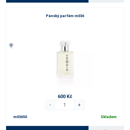
Pánský parfém m036
600 Kč
-
+
m03650
Skladem