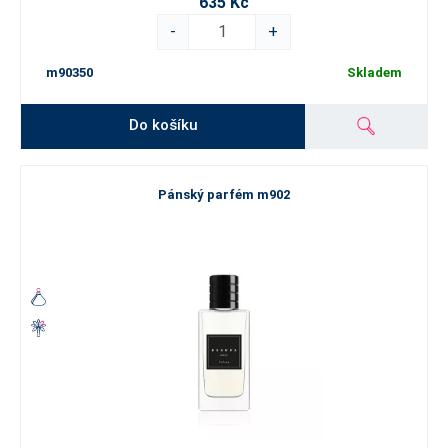
635 Kč
-
+
m90350
Skladem
Do košíku
Pánský parfém m902