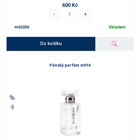
600 Kč
-
+
m02250
Skladem
Do košíku
Pánský parfém m016