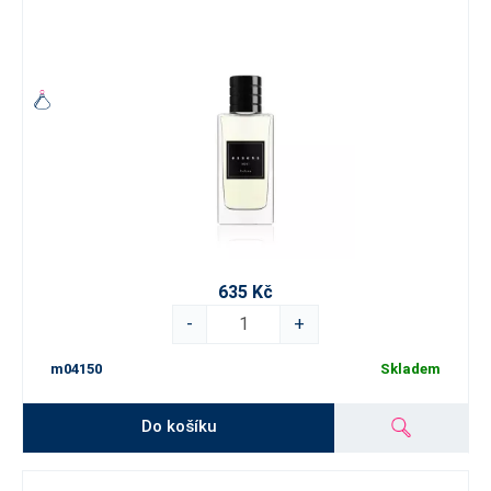
635 Kč
-
+
m04150
Skladem
Do košíku