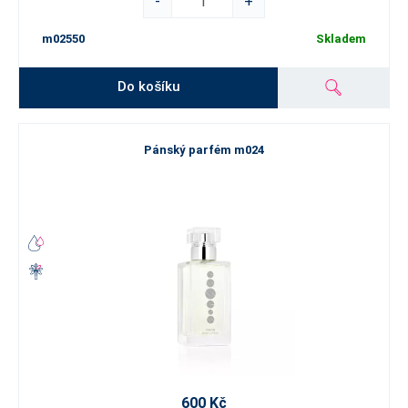
-
+
m02550
Skladem
Do košíku
Pánský parfém m024
600 Kč