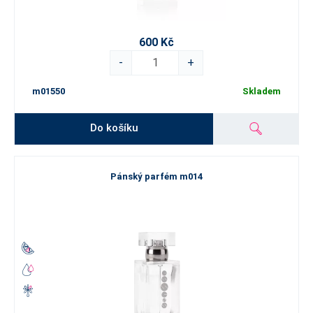
600 Kč
-
+
m01550
Skladem
Do košíku
Pánský parfém m014