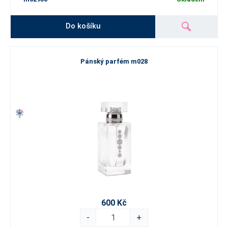
Do košíku
Pánský parfém m028
600 Kč
-
+