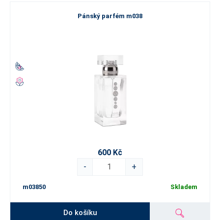
Pánský parfém m038
600 Kč
-
+
m03850
Skladem
Do košíku