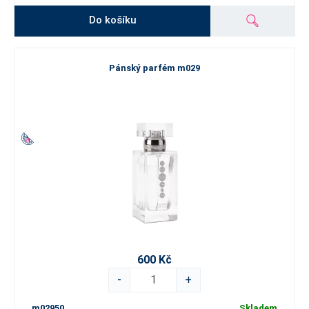
Do košíku
Pánský parfém m029
600 Kč
-
+
m02950
Skladem