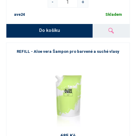
-
+
ave24
Skladem
Do košíku
REFILL - Aloe vera Šampon pro barvené a suché vlasy
685 Kč