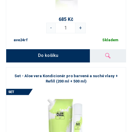
685 Kč
-
+
ave24rf
Skladem
Do košíku
Set - Aloe vera Kondicionér pro barvené a suché vlasy +
Refill (200 ml + 500 ml)