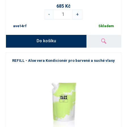
685 Kč
-
+
ave14rf
Skladem
Do košíku
REFILL - Aloe vera Kondicionér pro barvené a suché vlasy