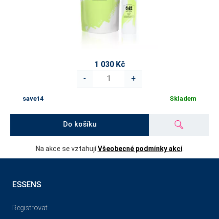
1 030 Kč
-
+
save14
Skladem
Do košíku
Na akce se vztahují
Všeobecné podmínky akcí
.
ESSENS
Registrovat