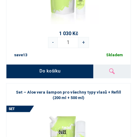
1 030 Kč
-
+
save13
Skladem
Do košíku
Set – Aloe vera šampon pro všechny typy vlasů + Refill
(200 ml + 500 ml)