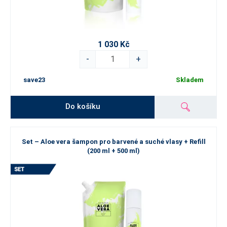
1 030 Kč
-
+
save23
Skladem
Do košíku
Set – Aloe vera šampon pro barvené a suché vlasy + Refill
(200 ml + 500 ml)