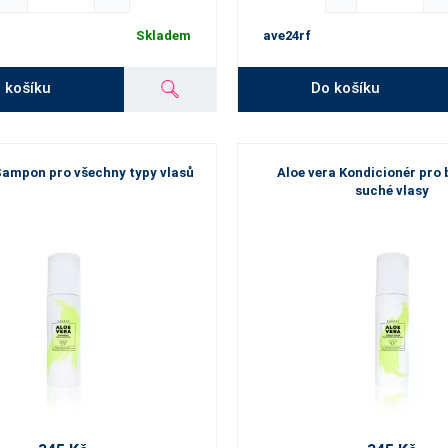
Skladem
ave24rf
 košíku
Do košíku
Šampon pro všechny typy vlasů
Aloe vera Kondicionér pro 
suché vlasy