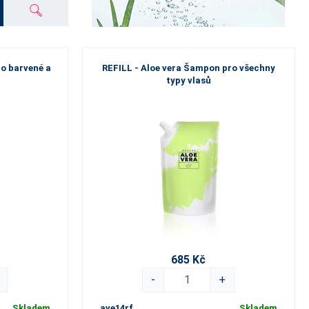
ro barvené a
REFILL - Aloe vera Šampon pro všechny
typy vlasů
685 Kč
-
+
Skladem
ave14rf
Skladem