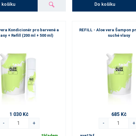
 košíku
Do košíku
 vera Kondicionér pro barvené a
REFILL - Aloe vera Šampon p
asy + Refill (200 ml + 500 ml)
suché vlasy
1 030 Kč
685 Kč
-
+
-
+
Skladem
ave13rf