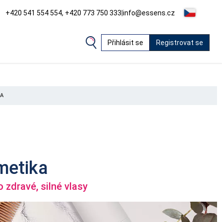
+420 541 554 554, +420 773 750 333
|
info@essens.cz
Přihlásit se
Registrovat se
KA
metika
o zdravé, silné vlasy