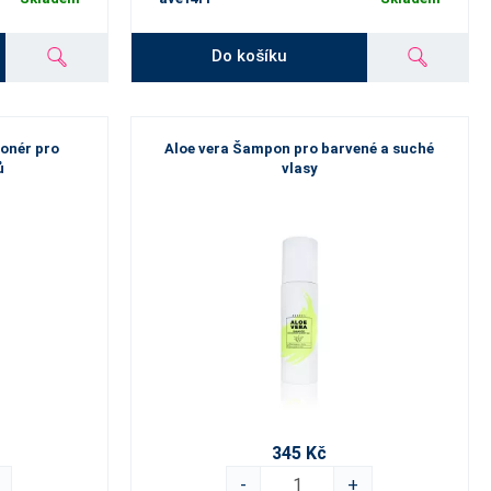
Do košíku
ionér pro
Aloe vera Šampon pro barvené a suché
ů
vlasy
345 Kč
-
+