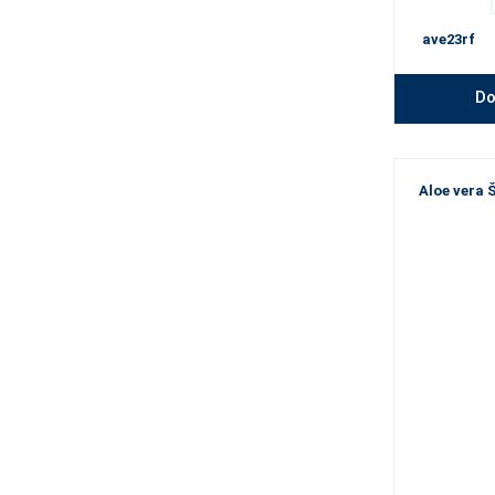
ave23rf
Do
Aloe vera 