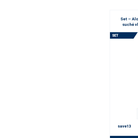
Set – Al
suché vl
save13