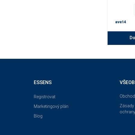
ave14
Do
ESSENS
VŠEOB
Obchod
Registrovat
Zásady 
Marketingový plán
ochrany
Blog