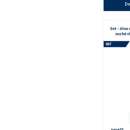
Do
Set - Aloe
suché vl
save23