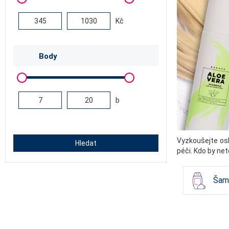
Kč
Body
b
Vyzkoušejte osl
Hledat
péči. Kdo by net
Šam