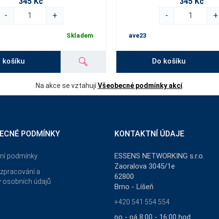
345 Kč
345 Kč
-
+
-
+
Skladem
ave23
 košíku
Do košíku
Na akce se vztahují
Všeobecné podmínky akcí
.
ECNÉ PODMÍNKY
KONTAKTNÍ ÚDAJE
ESSENS NETWORKING s.r.o.
ní podmínky
Zaoralova 3045/1e
zpracování a
62800
 osobních údajů
Brno - Líšeň
+420 541 554 554
po - pá 8:00 - 16:00 hod.