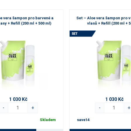
oe vera šampon pro barvené a
Set – Aloe vera šampon pro 
asy + Refill (200 ml + 500 ml)
vlasů + Refill (200 ml + 
1 030 Kč
1 030 Kč
-
+
-
+
Skladem
save14