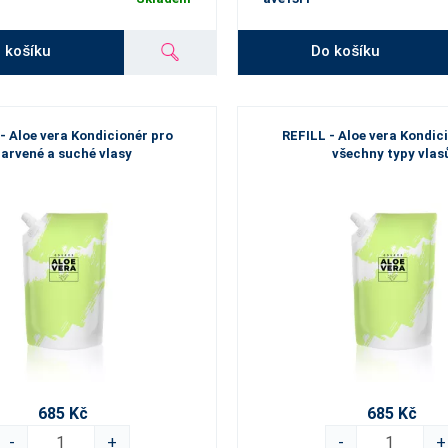
 košíku
Do košíku
- Aloe vera Kondicionér pro
REFILL - Aloe vera Kondic
arvené a suché vlasy
všechny typy vlas
685 Kč
685 Kč
-
+
-
+