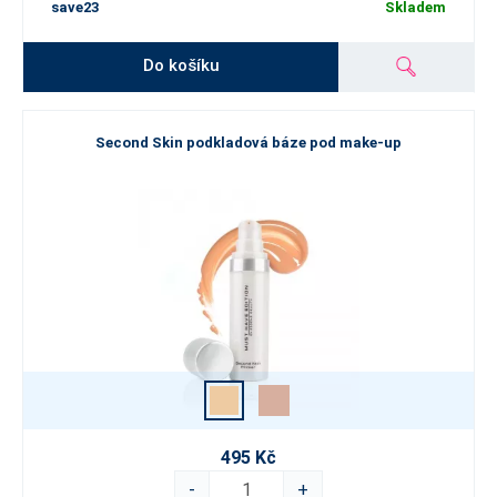
save23
Skladem
Do košíku
Second Skin podkladová báze pod make-up
495 Kč
-
+