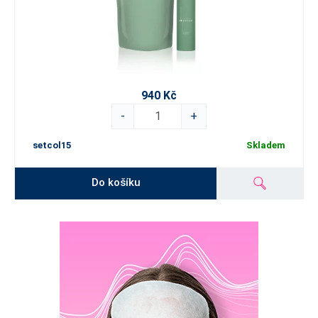
940 Kč
-
+
setcol15
Skladem
Do košíku