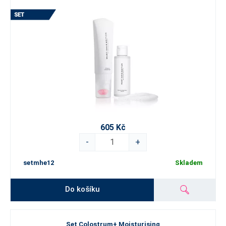
605 Kč
-
+
setmhe12
Skladem
Do košíku
Set Colostrum+ Moisturising