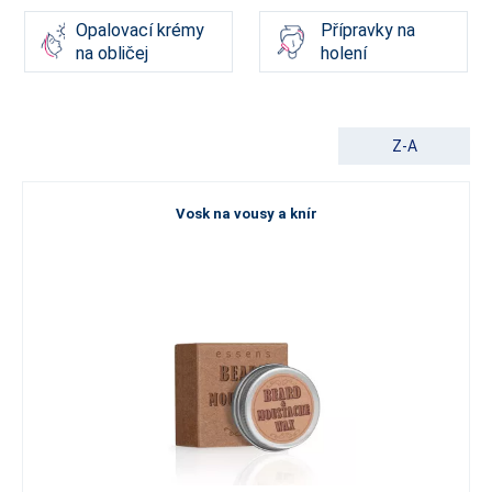
Opalovací krémy
Přípravky na
na obličej
holení
Z-A
Vosk na vousy a knír