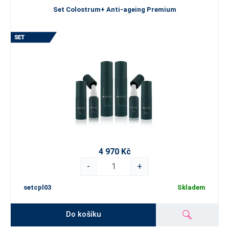
Set Colostrum+ Anti-ageing Premium
4 970 Kč
-
+
setcpl03
Skladem
Do košíku