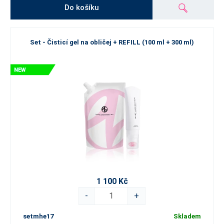
Do košíku
Set - Čisticí gel na obličej + REFILL (100 ml + 300 ml)
1 100 Kč
-
+
setmhe17
Skladem