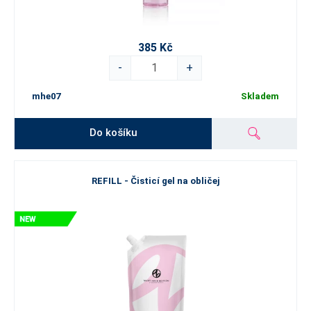
385 Kč
-
+
mhe07
Skladem
Do košíku
REFILL - Čisticí gel na obličej