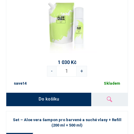
1 030 Kč
-
+
save14
Skladem
Do košíku
Set – Aloe vera šampon pro barvené a suché vlasy + Refill
(200 ml + 500 ml)