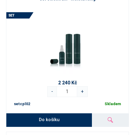
2 240 Kč
-
+
setcpl02
Skladem
Do košíku