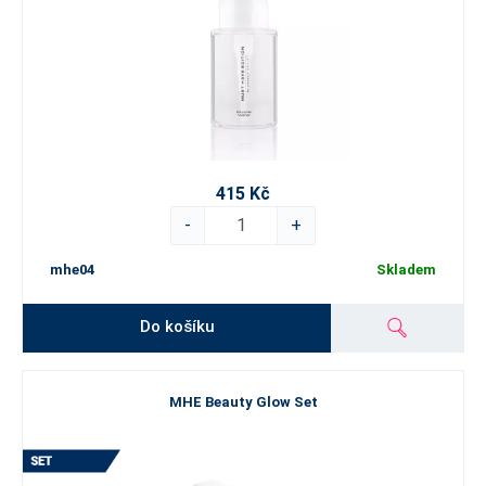
415 Kč
-
+
mhe04
Skladem
Do košíku
MHE Beauty Glow Set