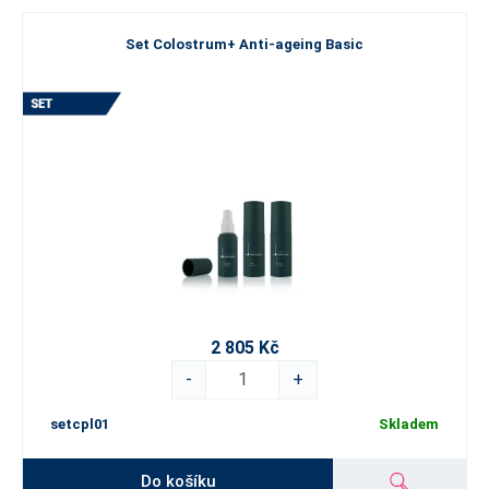
Set Colostrum+ Anti-ageing Basic
2 805 Kč
-
+
setcpl01
Skladem
Do košíku