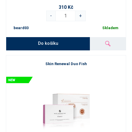
310 Kč
-
+
beard03
Skladem
Do košíku
Skin Renewal Duo Fish