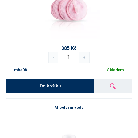
385 Kč
-
+
mhe08
Skladem
Do košíku
Micelární voda