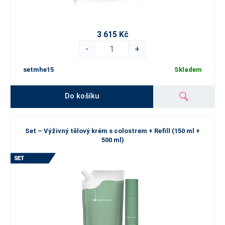
3 615 Kč
-
+
setmhe15
Skladem
Do košíku
Set – Výživný tělový krém s colostrem + Refill (150 ml +
500 ml)