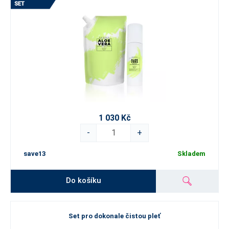
1 030 Kč
-
+
save13
Skladem
Do košíku
Set pro dokonale čistou pleť