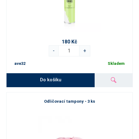
180 Kč
-
+
ave32
Skladem
Do košíku
Odličovací tampony - 3 ks