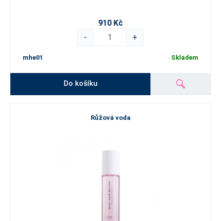
910 Kč
-
+
mhe01
Skladem
Do košíku
Růžová voda