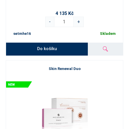
4 135 Kč
-
+
setmhe16
Skladem
Do košíku
Skin Renewal Duo