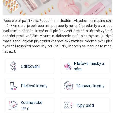
Péče o pleť patří ke každodenním rituálům. Abychom si naplno užili
naši Skin care, je potřeba mít po ruce ty nejlepší produkty s vysoce
kvalitním složením, které naši pleť rozzáří, šetrně a účinně vyčistí,
ochrání proti vnějším vlivům a dokonale naši pleť hydratují. Nyní
máte šanci objevit prvotřídní kosmetický zážitek. Nechte svoji pleť
hýčkat luxusními produkty od ESSENS, kterých se nebudete moci
nabažit.
Pleťové masky a
Odličování
séra
Pleťové krémy
Tónovací krémy
Kosmetické
Typy pleti
sety