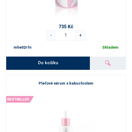
735 Kč
-
+
mhe02rfn
Skladem
Do košíku
Pleťové sérum s bakuchiolem