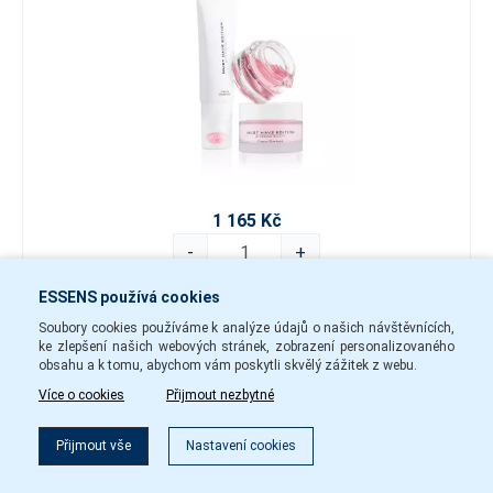
1 165 Kč
-
+
ESSENS používá cookies
setmhe13
Skladem
Soubory cookies používáme k analýze údajů o našich návštěvnících,
ke zlepšení našich webových stránek, zobrazení personalizovaného
Do košíku
obsahu a k tomu, abychom vám poskytli skvělý zážitek z webu.
Více o cookies
Přijmout nezbytné
MHE Beauty Boost Set
Filtr
Přijmout vše
Nastavení cookies