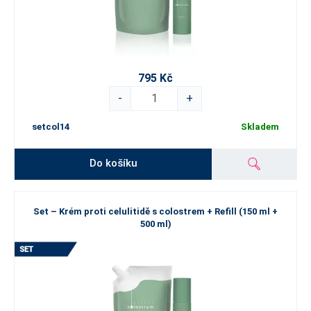
795 Kč
-
+
setcol14
Skladem
Do košíku
Set – Krém proti celulitidě s colostrem + Refill (150 ml +
500 ml)