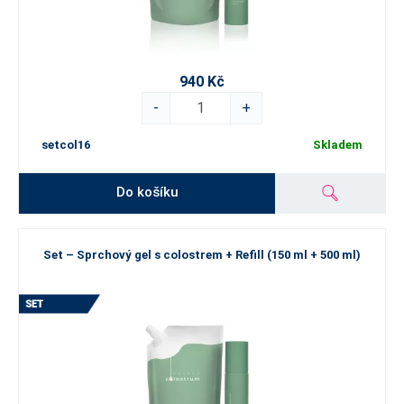
940 Kč
-
+
setcol16
Skladem
Do košíku
Set – Sprchový gel s colostrem + Refill (150 ml + 500 ml)