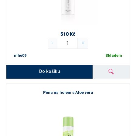
510 Kč
-
+
mhe09
Skladem
Do košíku
Pěna na holení s Aloe vera