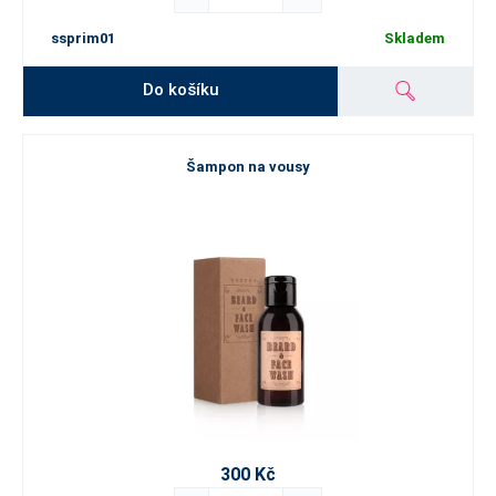
ssprim01
Skladem
Do košíku
Šampon na vousy
300 Kč