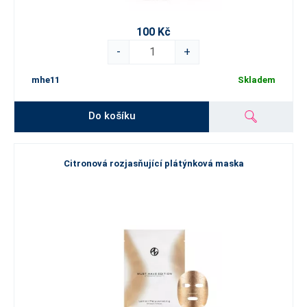
100 Kč
-
+
mhe11
Skladem
Do košíku
Citronová rozjasňující plátýnková maska