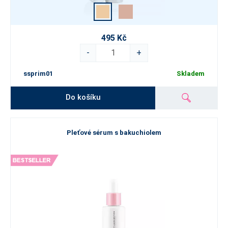
495 Kč
-
+
ssprim01
Skladem
Do košíku
Pleťové sérum s bakuchiolem