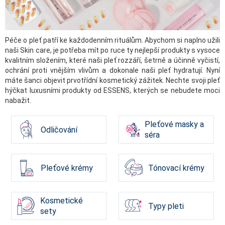
Péče o pleť patří ke každodenním rituálům. Abychom si naplno užili
naši Skin care, je potřeba mít po ruce ty nejlepší produkty s vysoce
kvalitním složením, které naši pleť rozzáří, šetrně a účinně vyčistí,
ochrání proti vnějším vlivům a dokonale naši pleť hydratují. Nyní
máte šanci objevit prvotřídní kosmetický zážitek. Nechte svoji pleť
hýčkat luxusními produkty od ESSENS, kterých se nebudete moci
nabažit.
Pleťové masky a
Odličování
séra
Pleťové krémy
Tónovací krémy
Kosmetické
Typy pleti
sety