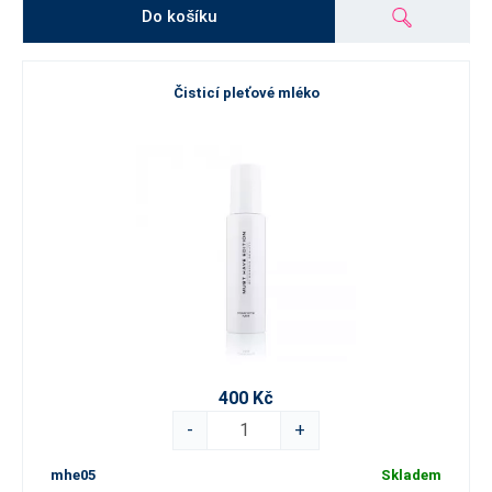
Do košíku
Čisticí pleťové mléko
400 Kč
-
+
mhe05
Skladem