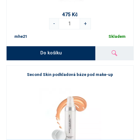
475 Kč
-
+
mhe21
Skladem
Do košíku
Second Skin podkladová báze pod make-up