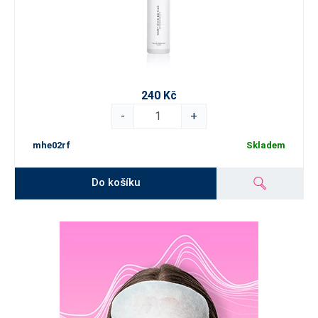
240 Kč
-
+
mhe02rf
Skladem
Do košíku