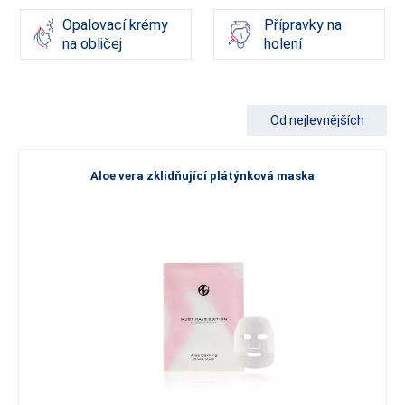
Opalovací krémy
Přípravky na
na obličej
holení
Od nejlevnějších
Aloe vera zklidňující plátýnková maska