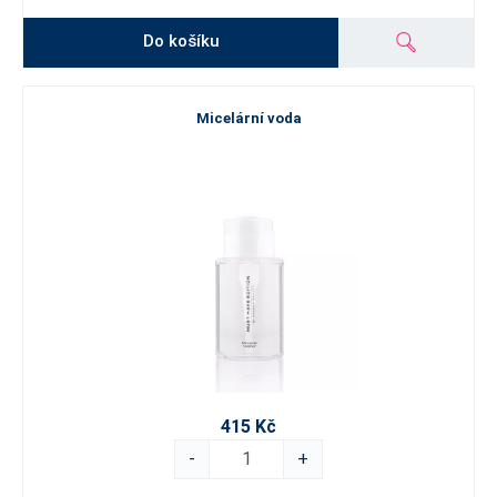
Do košíku
Micelární voda
415 Kč
-
+