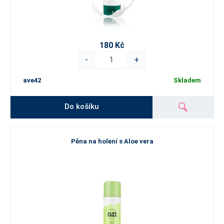
180 Kč
-
+
ave42
Skladem
Do košíku
Pěna na holení s Aloe vera