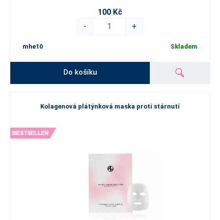
100 Kč
-
+
mhe10
Skladem
Do košíku
Kolagenová plátýnková maska proti stárnutí