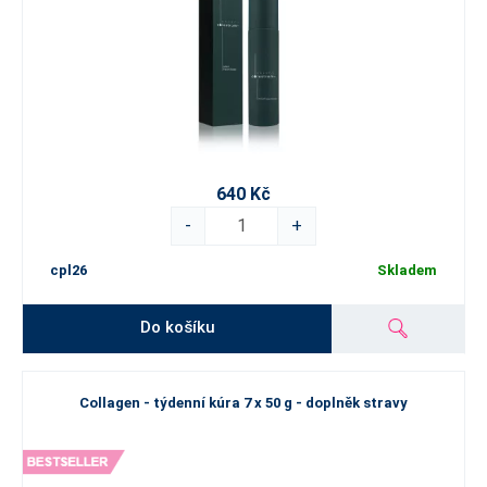
640 Kč
-
+
cpl26
Skladem
Do košíku
Collagen - týdenní kúra 7 x 50 g - doplněk stravy