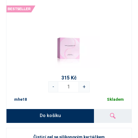
315 Kč
-
+
mhe18
Skladem
Do košíku
Čisticí gel se silikonovým kartáčkem