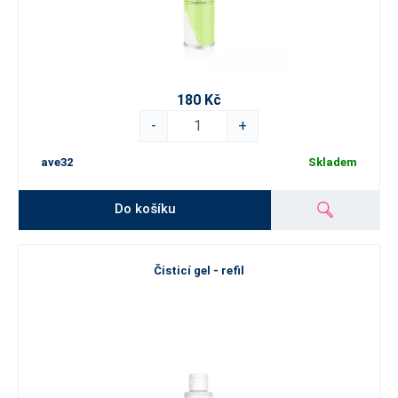
180 Kč
-
+
ave32
Skladem
Do košíku
Čisticí gel - refil