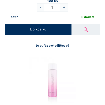
455 Kč
-
+
sc27
Skladem
Do košíku
Dvoufázový odličovač