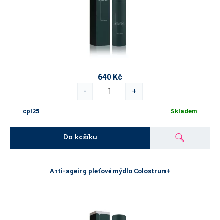
640 Kč
-
+
cpl25
Skladem
Do košíku
Anti-ageing pleťové mýdlo Colostrum+