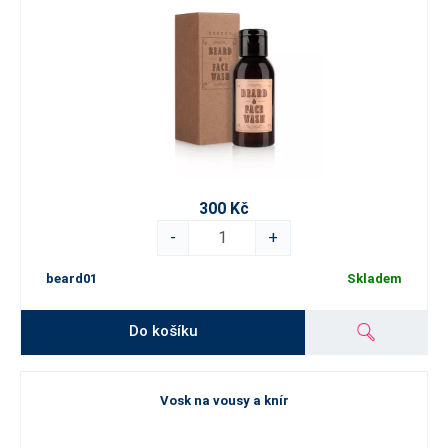
300 Kč
-
+
beard01
Skladem
Do košíku
Vosk na vousy a knír