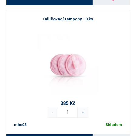
Odličovací tampony - 3 ks
385 Kč
-
+
mhe08
Skladem