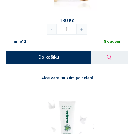
130 Kč
-
+
mhe12
Skladem
Do košíku
Aloe Vera Balzám po holení