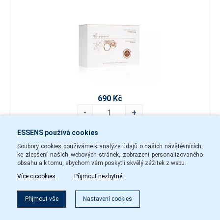
690 Kč
-
+
ESSENS používá cookies
nsd83
Skladem
Soubory cookies používáme k analýze údajů o našich návštěvnících,
ke zlepšení našich webových stránek, zobrazení personalizovaného
Do košíku
obsahu a k tomu, abychom vám poskytli skvělý zážitek z webu.
Více o cookies
Přijmout nezbytné
REFILL - Čisticí gel na obličej
Filtr
Přijmout vše
Nastavení cookies