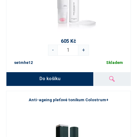
605 Kč
-
+
setmhe12
Skladem
Do košíku
Anti-ageing pleťové tonikum Colostrum+