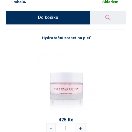
mhe04
Skladem
Do košíku
Hydratační sorbet na pleť
425 Kč
-
+