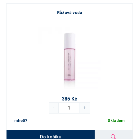
Růžová voda
385 Kč
-
+
mhe07
Skladem
Do košíku