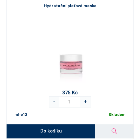
Hydratační pleťová maska
375 Kč
-
+
mhe13
Skladem
Do košíku