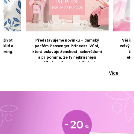
e život
Představujeme novinku – dámský
Věříme
 klid a
parfém Passenger Princess. Vůni,
velký d
 Living.
která oslavuje ženskost, sebevědomí
čis
a připomíná, že ty nejkrásnější
eko
okamžiky jsou často ty, jež věnujete
samy sobě.
Více