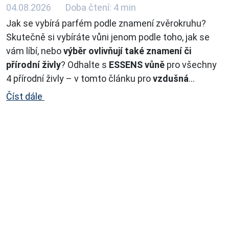
04.08.2026
Doba čtení: 4 min
Jak se vybírá parfém podle znamení zvěrokruhu?
Skutečně si vybíráte vůni jenom podle toho, jak se
vám líbí, nebo
výběr ovlivňují také znamení či
přírodní živly
? Odhalte s
ESSENS vůně
pro všechny
4 přírodní živly – v tomto článku pro
vzdušná
znamení.
...
Číst dále