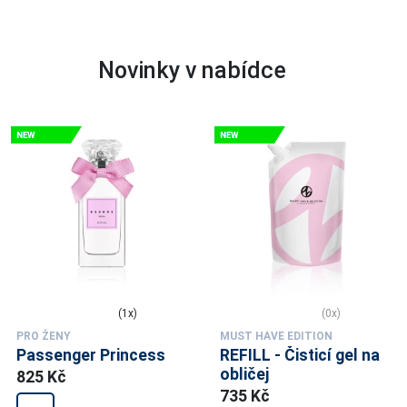
Novinky v nabídce
(1x)
(0x)
PRO ŽENY
MUST HAVE EDITION
Passenger Princess
REFILL - Čisticí gel na
obličej
825 Kč
735 Kč