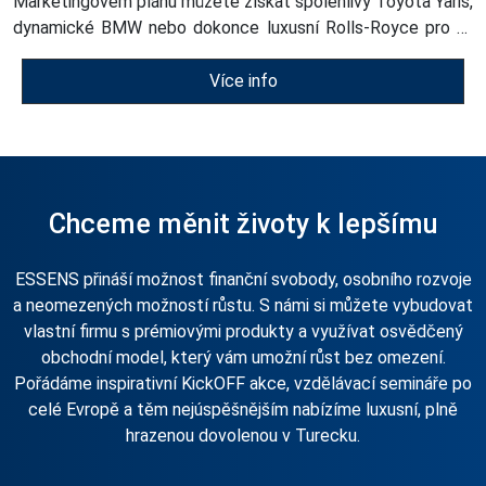
Marketingovém plánu můžete získat spolehlivý Toyota Yaris,
dynamické BMW nebo dokonce luxusní Rolls-Royce pro ty
úplně nejúspěšnější. Stačí růst, plnit své cíle a ESSENS vám
otevře dveře k autu, které podtrhne váš styl i úspěch.
Více info
Chceme měnit životy k lepšímu
ESSENS přináší možnost finanční svobody, osobního rozvoje
a neomezených možností růstu. S námi si můžete vybudovat
vlastní firmu s prémiovými produkty a využívat osvědčený
obchodní model, který vám umožní růst bez omezení.
Pořádáme inspirativní KickOFF akce, vzdělávací semináře po
celé Evropě a těm nejúspěšnějším nabízíme luxusní, plně
hrazenou dovolenou v Turecku.