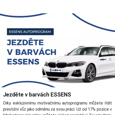
Jezděte v barvách ESSENS
Díky exkluzivnímu motivačnímu autoprogramu můžete řídit
prestižní vůz jako odměnu za svou práci. Už od 17% pozice v