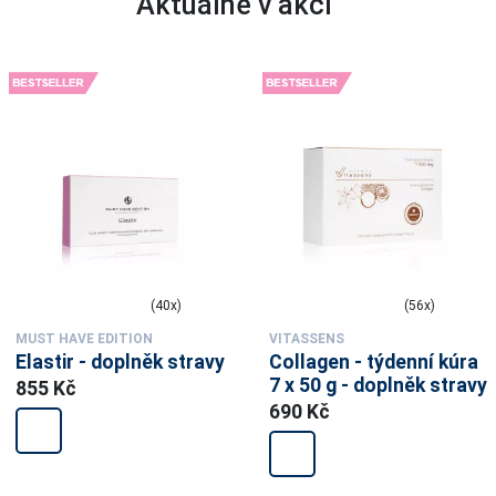
Aktuálně v akci
(40x)
(56x)
MUST HAVE EDITION
VITASSENS
Elastir - doplněk stravy
Collagen - týdenní kúra
7 x 50 g - doplněk stravy
855 Kč
690 Kč