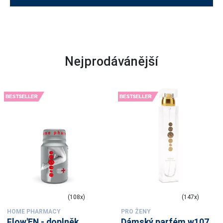
Nejprodávánější
(108x)
(147x)
HOME PHARMACY
PRO ŽENY
Flow'EN - doplněk
Dámský parfém w107