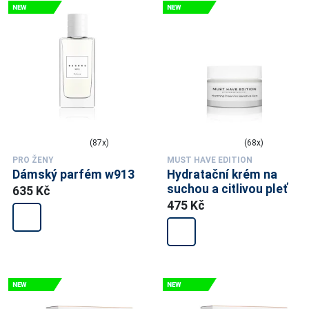
(87x)
(68x)
PRO ŽENY
MUST HAVE EDITION
Dámský parfém w913
Hydratační krém na
suchou a citlivou pleť
635 Kč
475 Kč