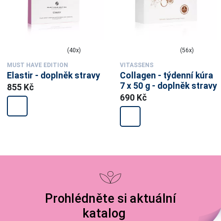
(40x)
(56x)
MUST HAVE EDITION
VITASSENS
Elastir - doplněk stravy
Collagen - týdenní kúra
7 x 50 g - doplněk stravy
855 Kč
690 Kč
Prohlédněte si aktuální
katalog