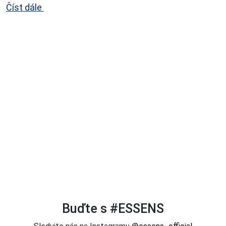
znamení.
...
Číst dále
Buďte s #ESSENS