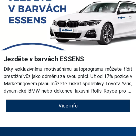
Jezděte v barvách ESSENS
Díky exkluzivnímu motivačnímu autoprogramu můžete řídit
prestižní vůz jako odměnu za svou práci. Už od 17% pozice v
Marketingovém plánu můžete získat spolehlivý Toyota Yaris,
dynamické BMW nebo dokonce luxusní Rolls-Royce pro ty
úplně nejúspěšnější. Stačí růst, plnit své cíle a ESSENS vám
otevře dveře k autu, které podtrhne váš styl i úspěch.
Více info