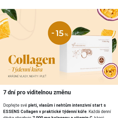
7 dní pro viditelnou změnu
Dopřejte své
pleti, vlasům i nehtům intenzivní start s
ESSENS Collagen v praktické týdenní kúře
. Každá denní
dávka obsahuje
7 000 mg kolagenu a vitamin C
, který