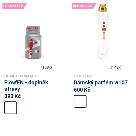
(108x)
(148x)
HOME PHARMACY
PRO ŽENY
Flow'EN - doplněk
Dámský parfém w107
stravy
600 Kč
390 Kč