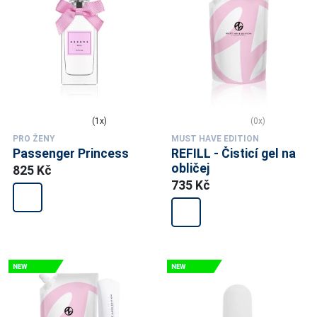
(1x)
(0x)
PRO ŽENY
MUST HAVE EDITION
Passenger Princess
REFILL - Čisticí gel na
obličej
825 Kč
735 Kč