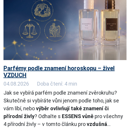
Parfémy podle znamení horoskopu – živel
VZDUCH
04.08.2026
Doba čtení: 4 min
Jak se vybírá parfém podle znamení zvěrokruhu?
Skutečně si vybíráte vůni jenom podle toho, jak se
vám líbí, nebo
výběr ovlivňují také znamení či
přírodní živly
? Odhalte s
ESSENS vůně
pro všechny
4 přírodní živly – v tomto článku pro
vzdušná