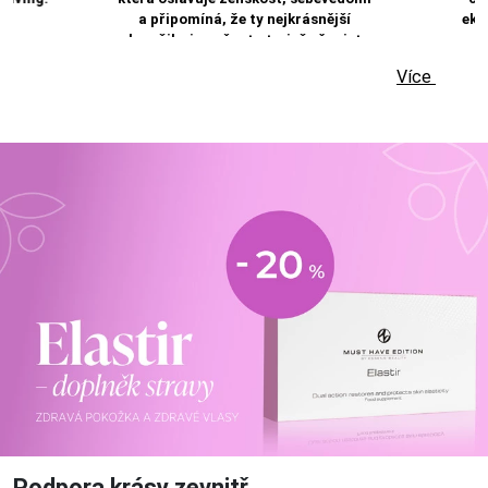
a připomíná, že ty nejkrásnější
eko
okamžiky jsou často ty, jež věnujete
samy sobě.
Více
Podpora krásy zevnitř