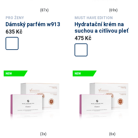
(87x)
(69x)
PRO ŽENY
MUST HAVE EDITION
Dámský parfém w913
Hydratační krém na
suchou a citlivou pleť
635 Kč
475 Kč
(3x)
(6x)